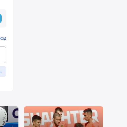
ход
ь