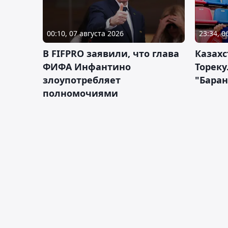
00:10, 07 августа 2026
23:34, 0
В FIFPRO заявили, что глава
Казах
ФИФА Инфантино
Тореку
злоупотребляет
"Бара
полномочиями