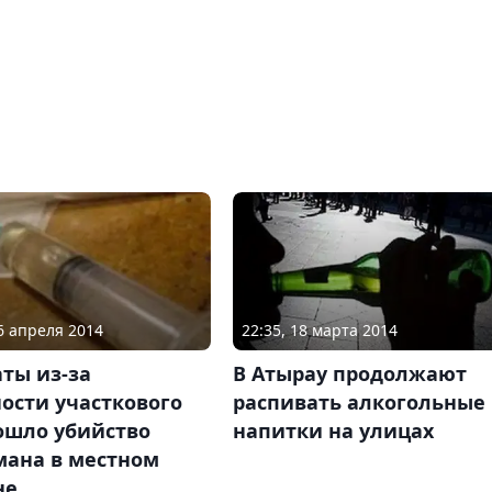
26 апреля 2014
22:35, 18 марта 2014
ты из-за
В Атырау продолжают
ости участкового
распивать алкогольные
ошло убийство
напитки на улицах
мана в местном
не