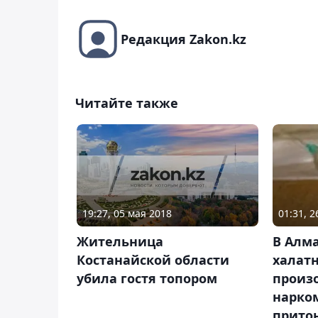
Редакция Zakon.kz
Читайте также
19:27, 05 мая 2018
01:31, 
Жительница
В Алма
Костанайской области
халатн
убила гостя топором
произ
нарко
прито