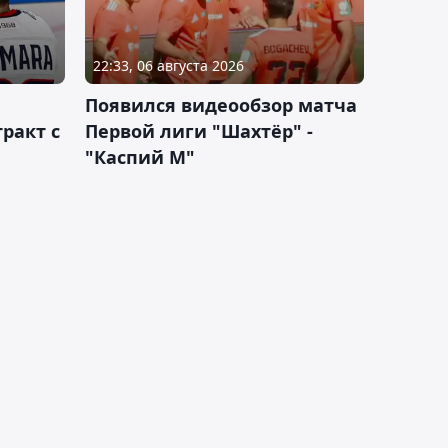
22:33, 06 августа 2026
Появился видеообзор матча
ракт с
Первой лиги "Шахтёр" -
"Каспий М"