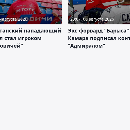
6 августа 2026
23:07, 06 августа 2026
станский нападающий
Экс-форвард "Барыса"
л стал игроком
Камара подписал конт
новичей"
"Адмиралом"