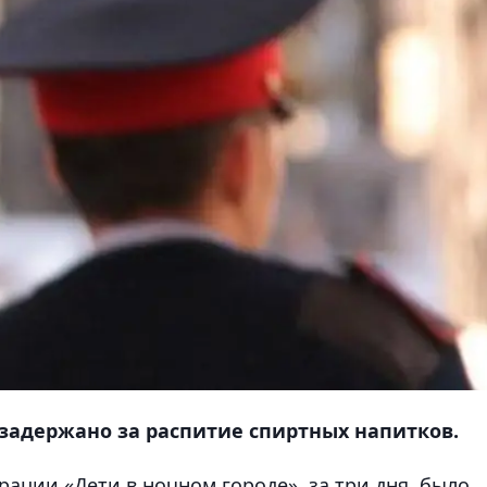
задержано за распитие спиртных напитков.
рации «Дети в ночном городе», за три дня было