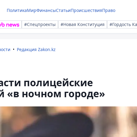
Политика
Мир
Финансы
Статьи
Происшествия
Право
#Спецпроекты
#Новая Конституция
#Гордость К
вости
Редакция Zakon.kz
асти полицейские
й «в ночном городе»