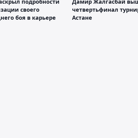
аскрыл подробности
Дамир Жалгасбай вы
зации своего
четвертьфинал турни
него боя в карьере
Астане