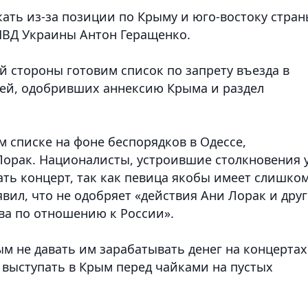
кать из-за позиции по Крыму и юго-востоку стран
МВД Украины Антон Геращенко.
й стороны готовим список по запрету въезда в
лей, одобривших аннексию Крыма и раздел
м списке на фоне беспорядков в Одессе,
Лорак. Националисты, устроившие столкновения 
ать концерт, так как певица якобы имеет слишко
явил, что не одобряет «действия Ани Лорак и дру
тва по отношению к России».
м не давать им зарабатывать денег на концертах
 выступать в Крым перед чайками на пустых