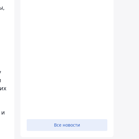
ы,
у
м
гих
 и
Все новости