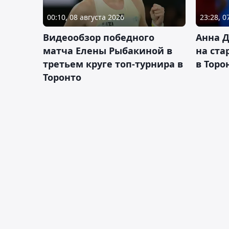
00:10, 08 августа 2026
23:28, 0
Видеообзор победного
Анна 
матча Елены Рыбакиной в
на ста
третьем круге топ-турнира в
в Торо
Торонто