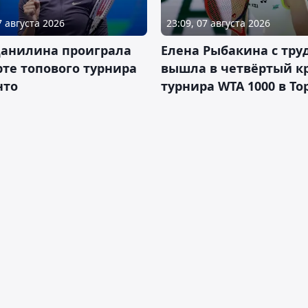
7 августа 2026
23:09, 07 августа 2026
Данилина проиграла
Елена Рыбакина с тру
рте топового турнира
вышла в четвёртый к
нто
турнира WTA 1000 в То