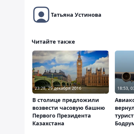
Татьяна Устинова
Читайте также
23:28, 29 декабря 2016
18:53, 
В столице предложили
Авиак
возвести часовую башню
вернул
Первого Президента
турист
Казахстана
Бодру