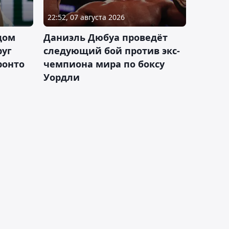
22:52, 07 августа 2026
дом
Даниэль Дюбуа проведёт
руг
следующий бой против экс-
ронто
чемпиона мира по боксу
Уордли