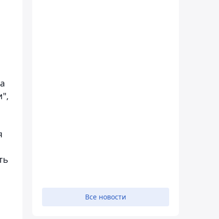
ча
",
я
ть
Все новости