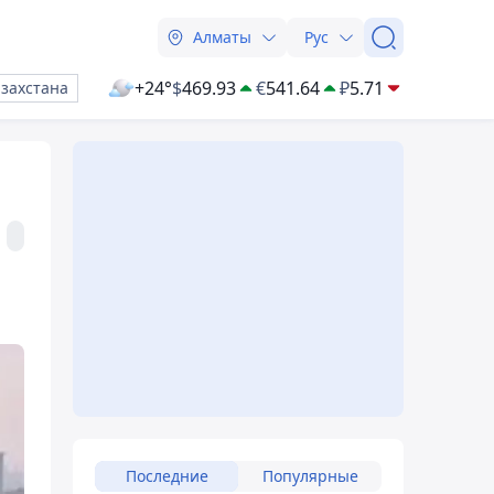
Алматы
Рус
+24°
$
469.93
€
541.64
₽
5.71
азахстана
Последние
Популярные