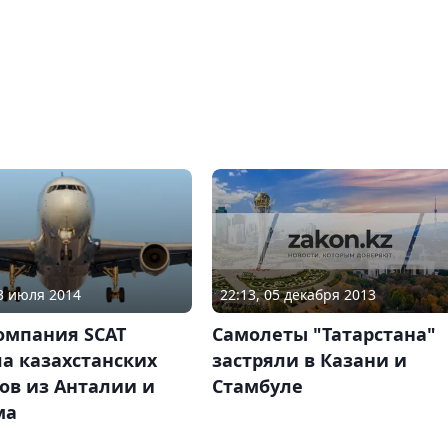
22:13, 05 декабря 2013
03 июля 2014
Самолеты "Татарстана"
омпания SCAT
застряли в Казани и
а казахстанских
Стамбуле
ов из Анталии и
ма