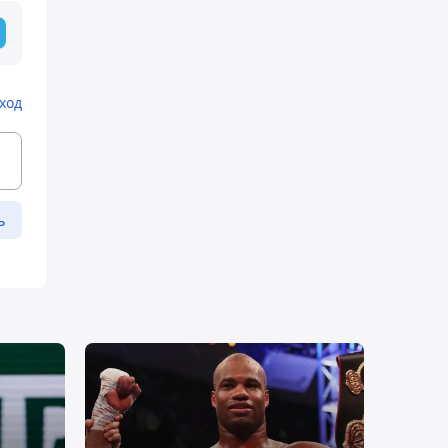
ход
ь