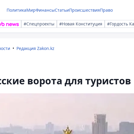
Политика
Мир
Финансы
Статьи
Происшествия
Право
#Спецпроекты
#Новая Конституция
#Гордость К
вости
Редакция Zakon.kz
ские ворота для туристов