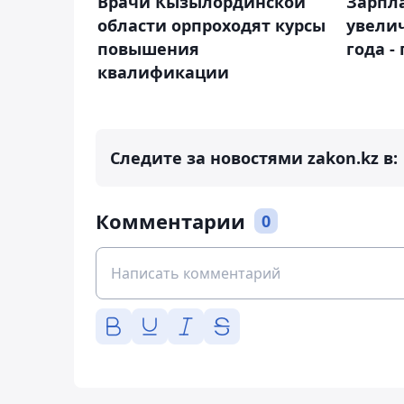
Врачи Кызылординской
Зарпл
области орпроходят курсы
увелич
повышения
года -
квалификации
Следите за новостями zakon.kz в:
Комментарии
0