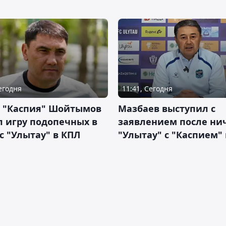
Сегодня
11:41, Сегодня
р "Каспия" Шойтымов
Мазбаев выступил с
 игру подопечных в
заявлением после ни
с "Улытау" в КПЛ
"Улытау" с "Каспием"