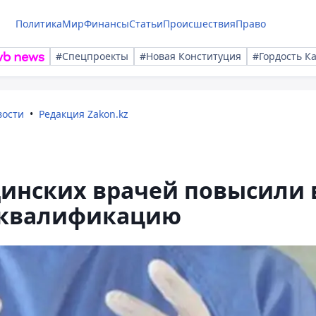
Политика
Мир
Финансы
Статьи
Происшествия
Право
#Спецпроекты
#Новая Конституция
#Гордость К
вости
Редакция Zakon.kz
динских врачей повысили 
 квалификацию