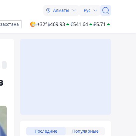
Алматы
Рус
+32°
$
469.93
€
541.64
₽
5.71
азахстана
в
Последние
Популярные