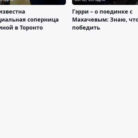
известна
Гэрри – о поединке с
циальная соперница
Махачевым: Знаю, что
ной в Торонто
победить