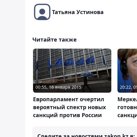
Татьяна Устинова
Читайте также
00:55, 16 января 2015
20:22, 
Европарламент очертил
Мерке
вероятный спектр новых
готов
санкций против России
санкц
Следите за новостями zakon.kz в: