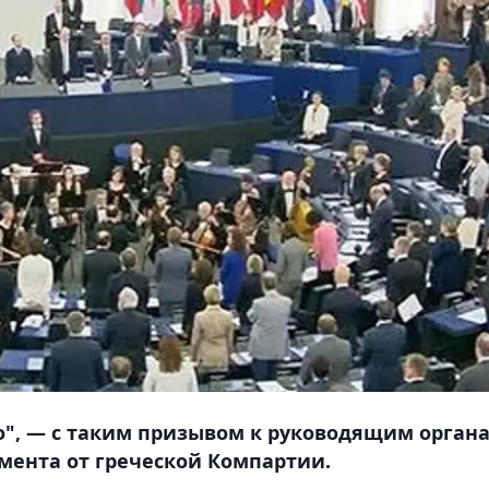
о", — с таким призывом к руководящим орган
мента от греческой Компартии.