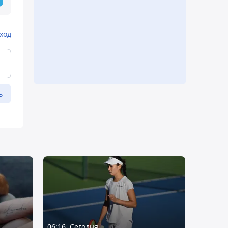
ход
ь
06:16, Сегодня