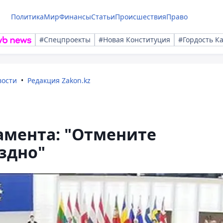
Политика
Мир
Финансы
Статьи
Происшествия
Право
#Спецпроекты
#Новая Конституция
#Гордость К
вости
Редакция Zakon.kz
амента: "Отмените
оздно"