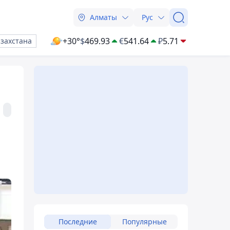
Алматы
Рус
+30°
$
469.93
€
541.64
₽
5.71
азахстана
Последние
Популярные