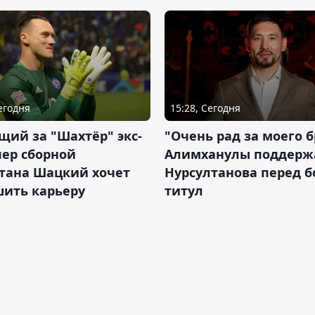
Сегодня
15:28, Сегодня
ий за "Шахтёр" экс-
"Очень рад за моего б
ер сборной
Алимханулы поддерж
стана Шацкий хочет
Нурсултанова перед б
шить карьеру
титул