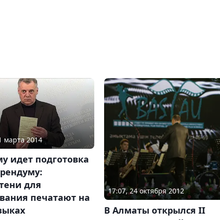
11 марта 2014
у идет подготовка
ерендуму:
тени для
17:07, 24 октября 2012
ования печатают на
В Алматы открылся II
зыках