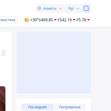
Алматы
Рус
+30°
$
469.85
€
542.16
₽
5.78
азахстана
Последние
Популярные