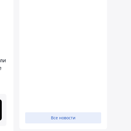
али
е
Все новости