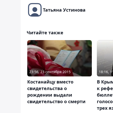
Татьяна Устинова
Читайте также
23:56, 23 сентября 2015
18:16, 
Костанайцу вместо
В Крым
свидетельства о
к реф
рождении выдали
бюлле
свидетельство о смерти
голос
трех я