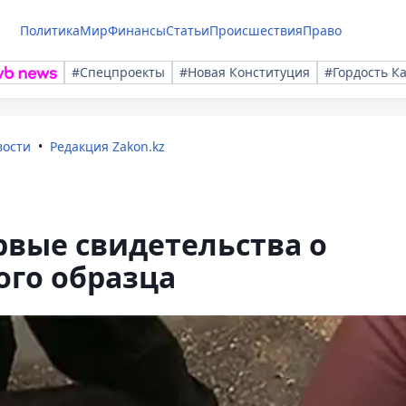
Политика
Мир
Финансы
Статьи
Происшествия
Право
#Спецпроекты
#Новая Конституция
#Гордость К
вости
Редакция Zakon.kz
вые свидетельства о
ого образца