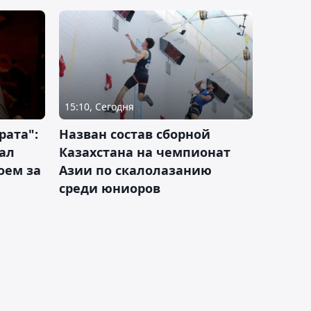
15:10, Сегодня
рата":
Назван состав сборной
ал
Казахстана на чемпионат
оем за
Азии по скалолазанию
среди юниоров