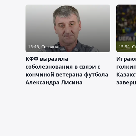
15:46, Сегодня
15:34, 
КФФ выразила
Играющ
соболезнования в связи с
голкип
кончиной ветерана футбола
Казах
Александра Лисина
завер