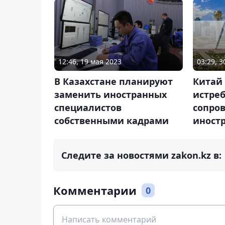
12:46, 19 мая 2023
03:29, 
В Казахстане планируют
Китай
заменить иностранных
истре
специалистов
сопро
собственными кадрами
иност
Следите за новостями zakon.kz в:
Комментарии
0