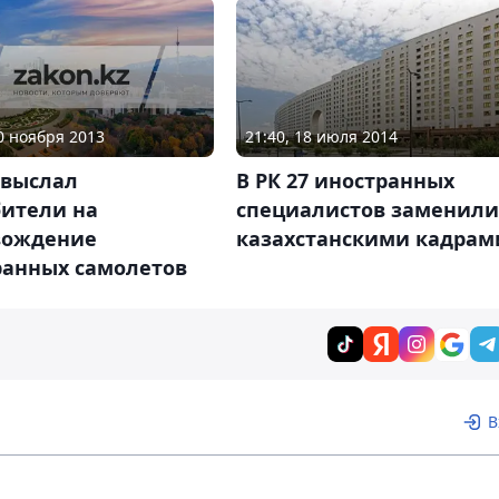
30 ноября 2013
21:40, 18 июля 2014
 выслал
В РК 27 иностранных
бители на
специалистов заменили
вождение
казахстанскими кадрам
ранных самолетов
В