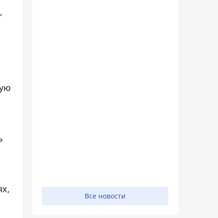
,
чую
ь
х,
Все новости