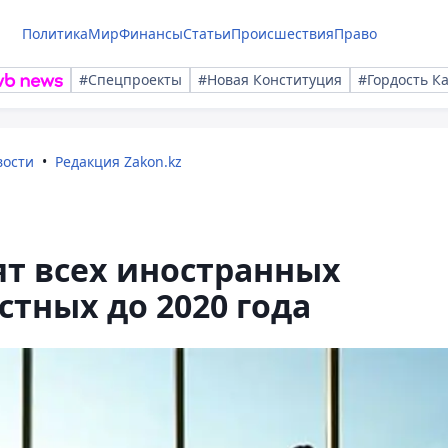
Политика
Мир
Финансы
Статьи
Происшествия
Право
#Спецпроекты
#Новая Конституция
#Гордость К
вости
Редакция Zakon.kz
ят всех иностранных
стных до 2020 года