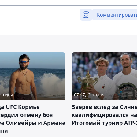
Комментироват
Сегодня
07:47, Сегодня
а UFC Кормье
Зверев вслед за Синн
ердил отмену боя
квалифицировался н
за Оливейры и Армана
Итоговый турнир ATP-
яна