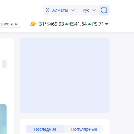
Алматы
Рус
+31°
$
469.93
€
541.64
₽
5.71
азахстана
Последние
Популярные