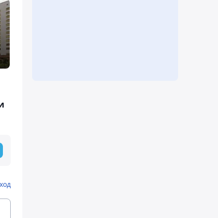
и
ход