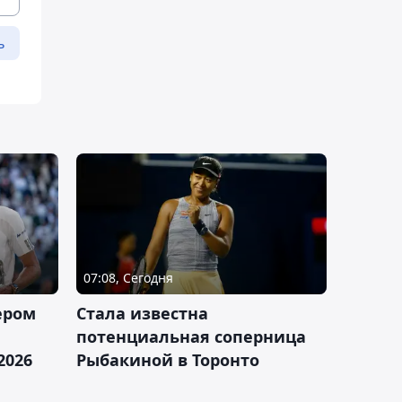
ь
07:08, Сегодня
ером
Cтала известна
а
потенциальная соперница
2026
Рыбакиной в Торонто