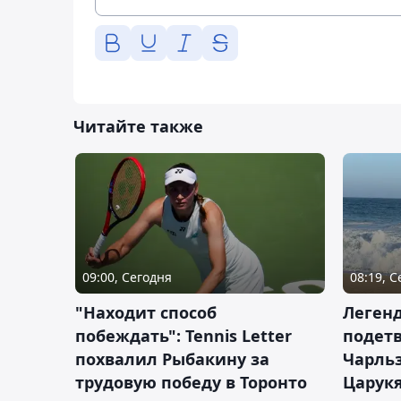
Читайте также
09:00, Сегодня
08:19, 
"Находит способ
Легенд
побеждать": Tennis Letter
подетв
похвалил Рыбакину за
Чарль
трудовую победу в Торонто
Царук