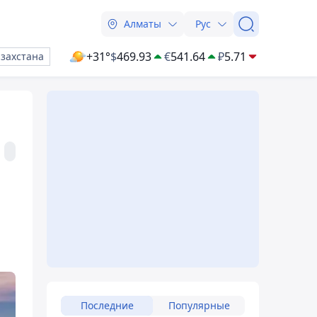
Алматы
Рус
+31°
$
469.93
€
541.64
₽
5.71
азахстана
Последние
Популярные