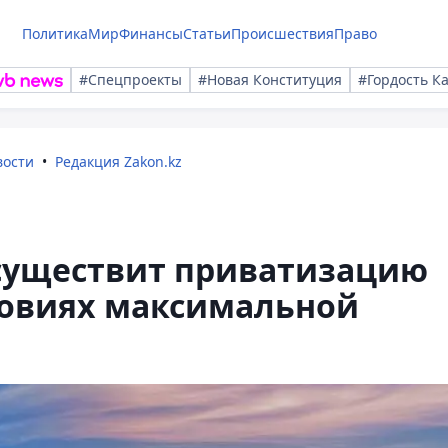
Политика
Мир
Финансы
Статьи
Происшествия
Право
#Спецпроекты
#Новая Конституция
#Гордость К
вости
Редакция Zakon.kz
существит приватизацию
ловиях максимальной