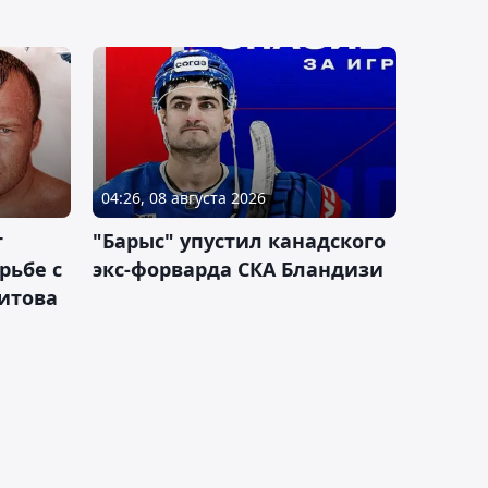
04:26, 08 августа 2026
т
"Барыс" упустил канадского
рьбе с
экс-форварда СКА Бландизи
итова