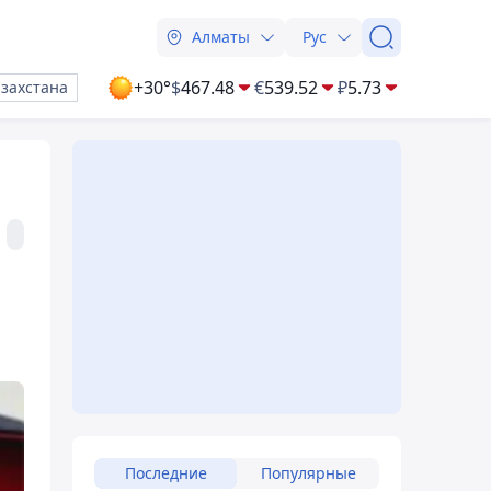
Алматы
Рус
+30°
$
467.48
€
539.52
₽
5.73
азахстана
Последние
Популярные