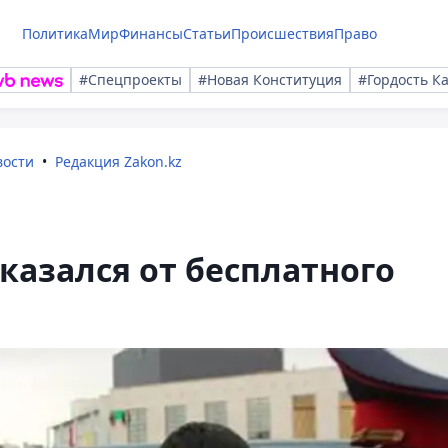
Политика
Мир
Финансы
Статьи
Происшествия
Право
#Спецпроекты
#Новая Конституция
#Гордость К
вости
Редакция Zakon.kz
казался от бесплатного