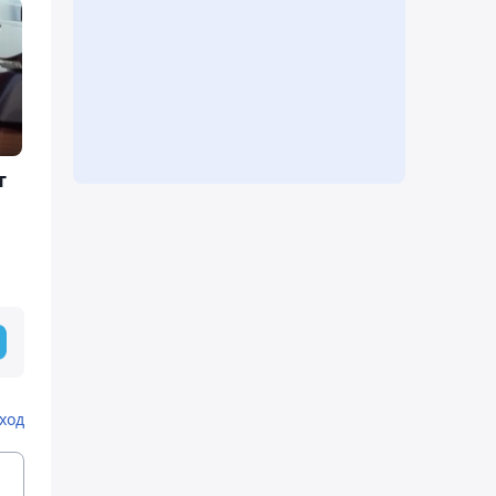
т
ход