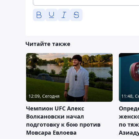
Читайте также
12:09, Сегодня
11:48, 
Чемпион UFC Алекс
Опреде
Волкановски начал
женско
подготовку к бою против
по тяж
Мовсара Евлоева
Азиад