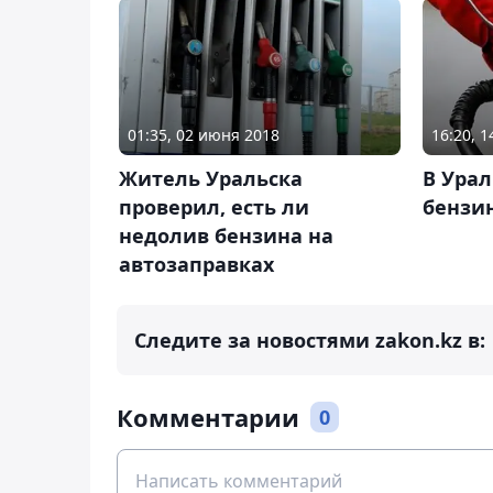
01:35, 02 июня 2018
16:20, 1
Житель Уральска
В Урал
проверил, есть ли
бензи
недолив бензина на
автозаправках
Следите за новостями zakon.kz в:
Комментарии
0