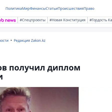
Политика
Мир
Финансы
Статьи
Происшествия
Право
#Спецпроекты
#Новая Конституция
#Гордость К
вости
Редакция Zakon.kz
ов получил диплом
и