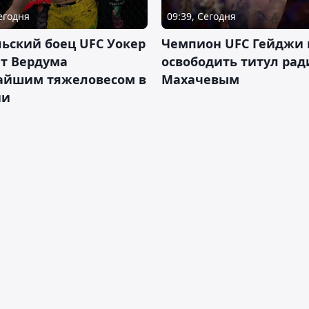
Сегодня
09:39, Сегодня
ьский боец UFC Уокер
Чемпион UFC Гейджи
ет Вердума
освободить титул ради
айшим тяжеловесом в
Махачевым
ии