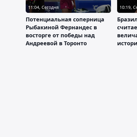
11:04, Сегодня
10:19, 
Потенциальная соперница
Бразил
Рыбакиной Фернандес в
счита
восторге от победы над
велич
Андреевой в Торонто
истор