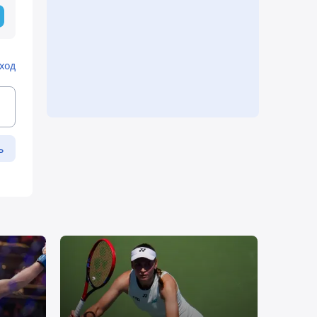
ход
ь