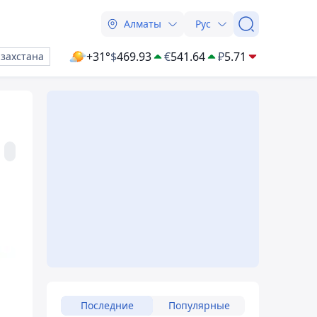
Алматы
Рус
+31°
$
469.93
€
541.64
₽
5.71
азахстана
Последние
Популярные