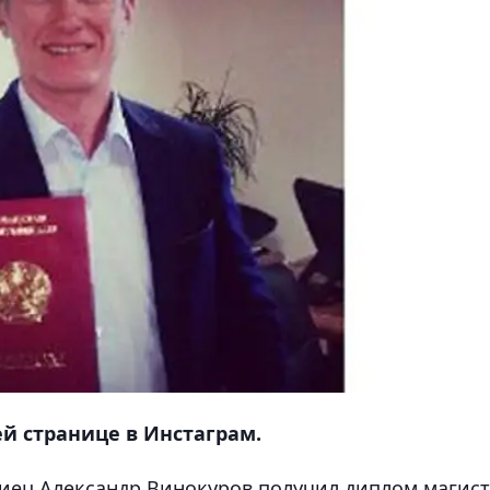
ей странице в Инстаграм.
иец Александр Винокуров получил диплом магис