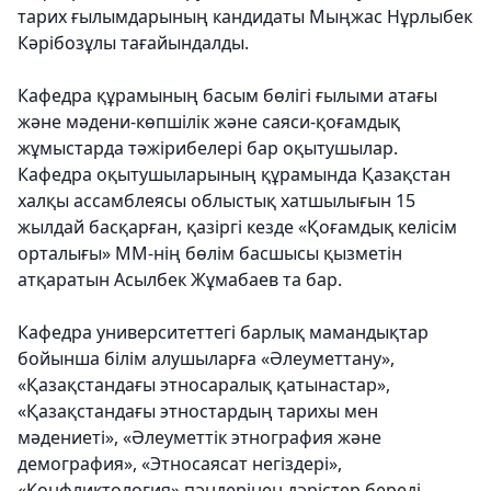
тарих ғылымдарының кандидаты Мыңжас Нұрлыбек
Кәрібозұлы тағайындалды.
Кафедра құрамының басым бөлігі ғылыми атағы
және мәдени-көпшілік және саяси-қоғамдық
жұмыстарда тәжірибелері бар оқытушылар.
Кафедра оқытушыларының құрамында Қазақстан
халқы ассамблеясы облыстық хатшылығын 15
жылдай басқарған, қазіргі кезде «Қоғамдық келісім
орталығы» ММ-нің бөлім басшысы қызметін
атқаратын Асылбек Жұмабаев та бар.
Кафедра университеттегі барлық мамандықтар
бойынша білім алушыларға «Әлеуметтану»,
«Қазақстандағы этносаралық қатынастар»,
«Қазақстандағы этностардың тарихы мен
мәдениеті», «Әлеуметтік этнография және
демография», «Этносаясат негіздері»,
«Конфликтология» пәндерінен дәрістер береді.