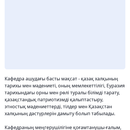
Кафедра ашудағы басты мақсат - қазақ халқының
тарихы мен мәдениеті, оның мемлекеттілігі, Еуразия
тарихындағы орны мен рөлі туралы білімді тарату,
қазақстандық патриотизмді қалыптастыру,
этностық мәдениеттерді, тілдер мен Қазақстан
халқының дәстүрлерін дамыту болып табылады.
Кафедраның меңгерушілігіне қоғамтанушы-ғалым,