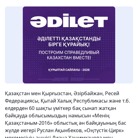
Қазақстан мен Қырғызстан, Әзірбайжан, Ресей
Федерациясы, Қытай Халық Республикасы және т.б.
елдерден 60 шақты үміткер бақ сынап жатқан
байқауда облысымыздың намысын «Менің
Қазақстаным-2016» облыстық ән байқауының бас
жүлде иегері Руслан Ақынбеков, «Оңтүстік-Цирк»
мекемесінің әншісі Диана Хашимханова мен