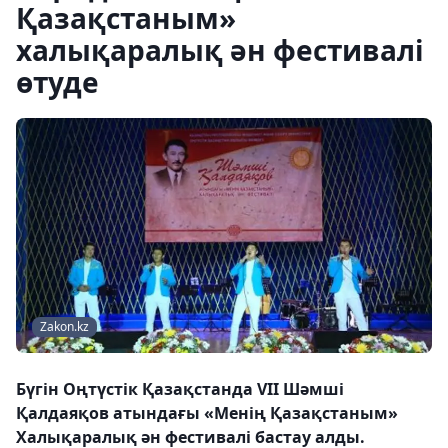
Қазақстаным»
халықаралық ән фестивалі
өтуде
Zakon.kz
Бүгін Оңтүстік Қазақстанда VII Шәмші
Қалдаяқов атындағы «Менің Қазақстаным»
Халықаралық ән фестивалі бастау алды.