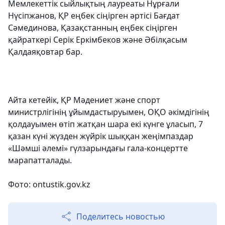
Мемлекеттік сыйлықтың лауреаты Нұрғали
Нүсіпжанов, ҚР еңбек сіңірген әртісі Бағдат
Сәмединова, Қазақстанның еңбек сіңірген
қайраткері Серік Еркімбеков және Әбілқасым
Қалдаяқовтар бар.
Айта кетейік, ҚР Мәдениет және спорт
министрлігінің ұйымдастыруымен, ОҚО әкімдігінің
қолдауымен өтіп жатқан шара екі күнге ұласып, 7
қазан күні жүзден жүйрік шыққан жеңімпаздар
«Шәмші әлемі» гүлзарындағы гала-концертте
марапатталады.
Фото: ontustik.gov.kz
Поделитесь новостью