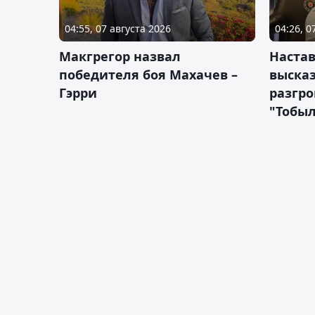
04:55, 07 августа 2026
04:26, 0
Макгрегор назвал
Настав
победителя боя Махачев –
высказ
Гэрри
разгр
"Тобы