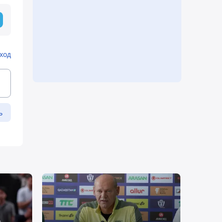
ход
ь