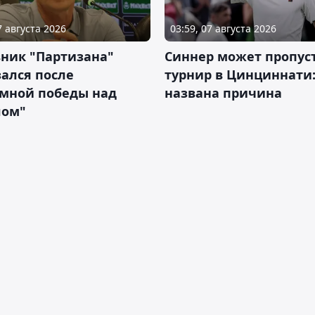
7 августа 2026
03:59, 07 августа 2026
ник "Партизана"
Синнер может пропус
ался после
турнир в Цинциннати
омной победы над
названа причина
лом"