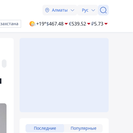
Алматы
Рус
+19°
$
467.48
€
539.52
₽
5.73
азахстана
м
Последние
Популярные