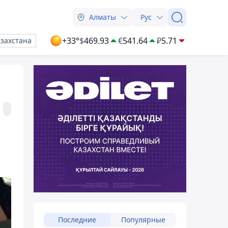
Алматы
Рус
+33°
$
469.93
€
541.64
₽
5.71
азахстана
Последние
Популярные