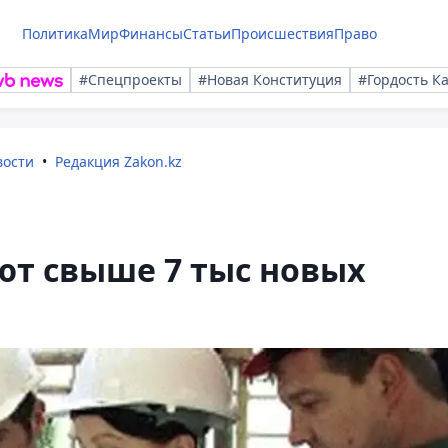
Политика
Мир
Финансы
Статьи
Происшествия
Право
#Спецпроекты
#Новая Конституция
#Гордость К
вости
Редакция Zakon.kz
ют свыше 7 тыс новых