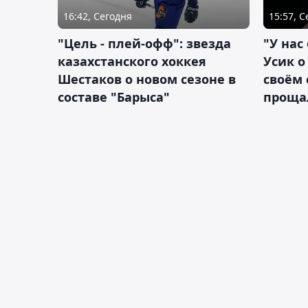
16:42, Сегодня
15:57, 
"Цель - плей-офф": звезда
"У нас
казахстанского хоккея
Усик 
Шестаков о новом сезоне в
своём 
составе "Барыса"
проща