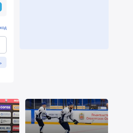
ход
ь