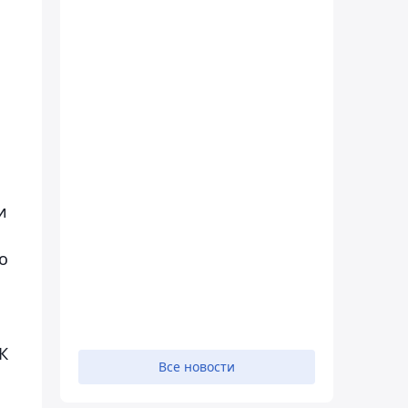
и
о
К
Все новости