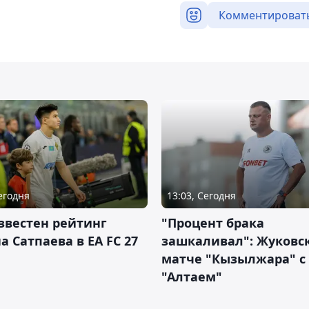
Комментироват
Сегодня
13:03, Сегодня
звестен рейтинг
"Процент брака
а Сатпаева в EA FC 27
зашкаливал": Жуковс
матче "Кызылжара" с
"Алтаем"