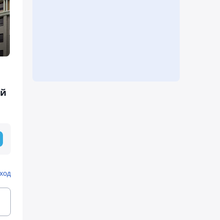
ой
ход