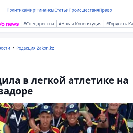
Политика
Мир
Финансы
Статьи
Происшествия
Право
#Спецпроекты
#Новая Конституция
#Гордость К
вости
Редакция Zakon.kz
дила в легкой атлетике на
вадоре