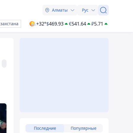
Алматы
Рус
+32°
$
469.93
€
541.64
₽
5.71
азахстана
Последние
Популярные