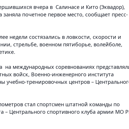
вершившихся вчера в Салинасе и Кито (Эквадор),
 заняла почетное первое место, сообщает пресс-
ее недели состязались в ловкости, скорости и
нии, стрельбе, военном пятиборье, волейболе,
етике.
а на международных соревнованиях представлял
тных войск, Военно-инженерного института
ны учебно-тренировочных центров – Центральног
илометров стал спортсмен штатной команды по
та – Центрального спортивного клуба армии МО Р