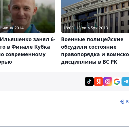
11 июня 2014
18:03, 18 октября 2013
Ильяшенко занял 6-
Военные полицейские
то в Финале Кубка
обсудили состояние
по современному
правопорядка и воинск
орью
дисциплины в ВС РК
В