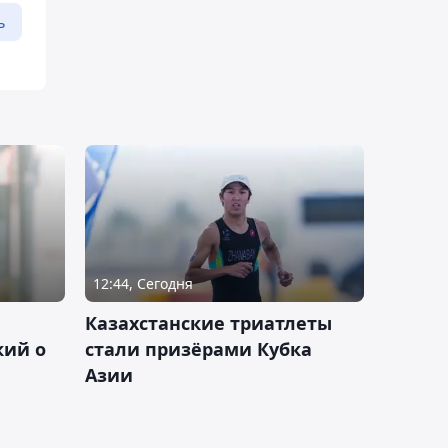
ь
12:44, Сегодня
Казахстанские триатлеты
кий о
стали призёрами Кубка
Азии