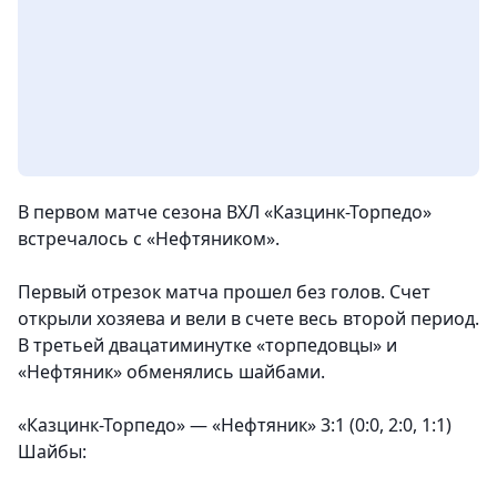
В первом матче сезона ВХЛ «Казцинк-Торпедо»
встречалось с «Нефтяником».
Первый отрезок матча прошел без голов. Счет
открыли хозяева и вели в счете весь второй период.
В третьей двацатиминутке «торпедовцы» и
«Нефтяник» обменялись шайбами.
«Казцинк-Торпедо» — «Нефтяник» 3:1 (0:0, 2:0, 1:1)
Шайбы: