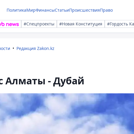
Политика
Мир
Финансы
Статьи
Происшествия
Право
#Спецпроекты
#Новая Конституция
#Гордость К
вости
Редакция Zakon.kz
 Алматы - Дубай