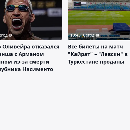
Сегодня
10:43, Сегодня
 Оливейра отказался
Все билеты на матч
анша с Арманом
"Кайрат" – "Левски" в
ном из-за смерти
Туркестане проданы
лубника Насименто