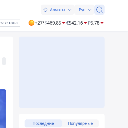
Алматы
Рус
+27°
$
469.85
€
542.16
₽
5.78
азахстана
Последние
Популярные