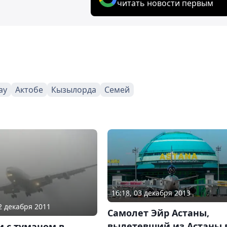
читать новости первым
ау
Актобе
Кызылорда
Семей
16:18, 03 декабря 2013
02 декабря 2011
Самолет Эйр Астаны,
вылетевший из Астаны 
и с туманом в