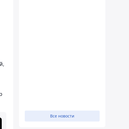
й,
р
Все новости