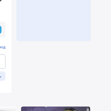
ход
ь