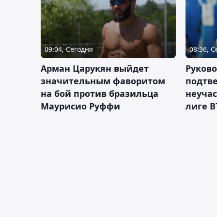
09:04, Сегодня
08:36, 
Арман Царукян выйдет
Руково
значительным фаворитом
подтве
на бой против бразильца
неучас
Маурисио Руффи
лиге В