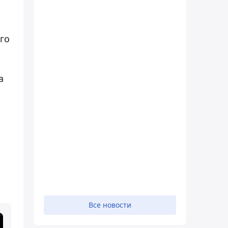
его
а
.
Все новости