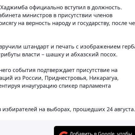
 Хаджимба официально вступил в должность.
абинета министров в присутствии членов
исягу на верность народу и государству, после ч
 вручили штандарт и печать с изображением герб
рибуты власти – шашку и абхазский посох.
его события подтверждает присутствие на
аций из России, Приднестровья, Никарагуа,
ментируя инаугурацию спикер парламента
 избирателей на выборах, прошедших 24 августа
Добавить в Google, чтобы