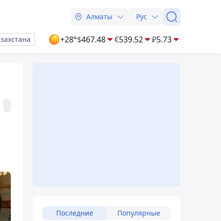
Алматы
Рус
+28°
$
467.48
€
539.52
₽
5.73
азахстана
Последние
Популярные