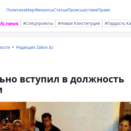
Политика
Мир
Финансы
Статьи
Происшествия
Право
#Спецпроекты
#Новая Конституция
#Гордость К
вости
Редакция Zakon.kz
но вступил в должность
и