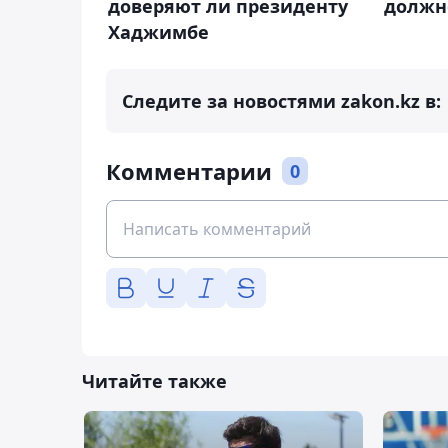
доверяют ли президенту
должн
Хаджимбе
Следите за новостями zakon.kz в:
Комментарии
0
Читайте также