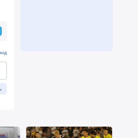
ход
ь