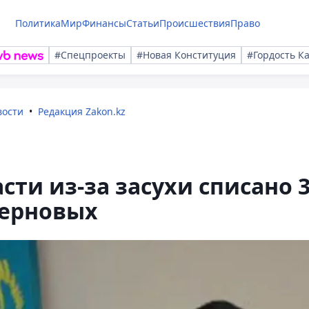
Политика
Мир
Финансы
Статьи
Происшествия
Право
#Спецпроекты
#Новая Конституция
#Гордость К
вости
Редакция Zakon.kz
ти из-за засухи списано 
зерновых