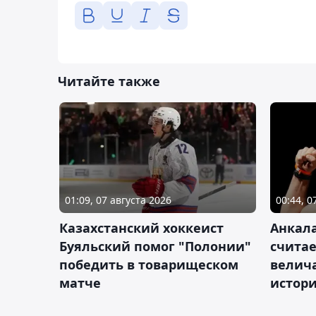
Читайте также
01:09, 07 августа 2026
00:44, 0
Казахстанский хоккеист
Анкала
Буяльский помог "Полонии"
счита
победить в товарищеском
велич
матче
истор