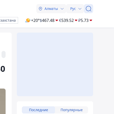
Алматы
Рус
+20°
$
467.48
€
539.52
₽
5.73
азахстана
30
Последние
Популярные