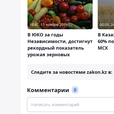
16:47, 15 ноября 2016
00:00, 
В ЮКО за годы
В Каза
Независимости, достигнут
60% по
рекордный показатель
МСХ
урожая зерновых
Следите за новостями zakon.kz в:
Комментарии
0