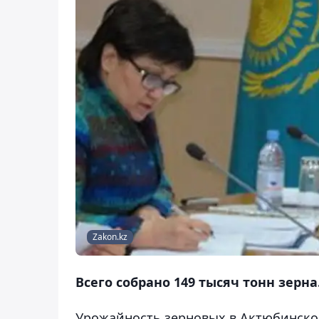
Zakon.kz
Всего собрано 149 тысяч тонн зерна
Урожайность зерновых в Актюбинской