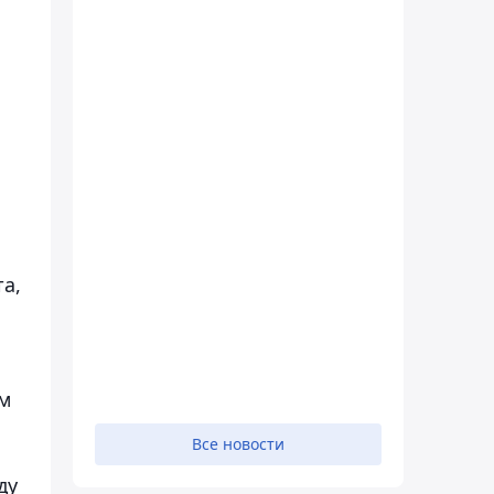
а,
м
Все новости
ду