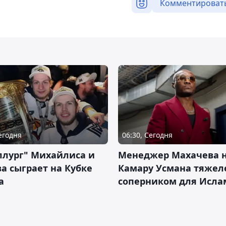
Комментироват
Сегодня
06:30, Сегодня
ллург" Михайлиса и
Менеджер Махачева 
а сыграет на Кубке
Камару Усмана тяже
а
соперником для Исла