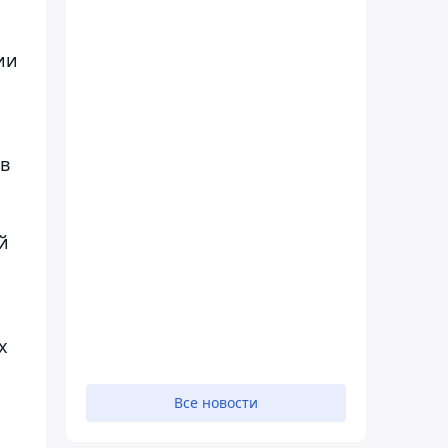
ии
в
й
х
Все новости