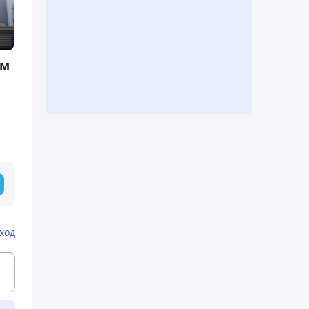
ам
ход