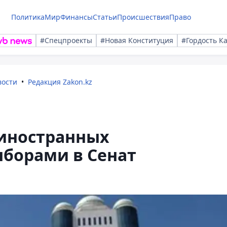
Политика
Мир
Финансы
Статьи
Происшествия
Право
#Спецпроекты
#Новая Конституция
#Гордость К
вости
Редакция Zakon.kz
 иностранных
ыборами в Сенат