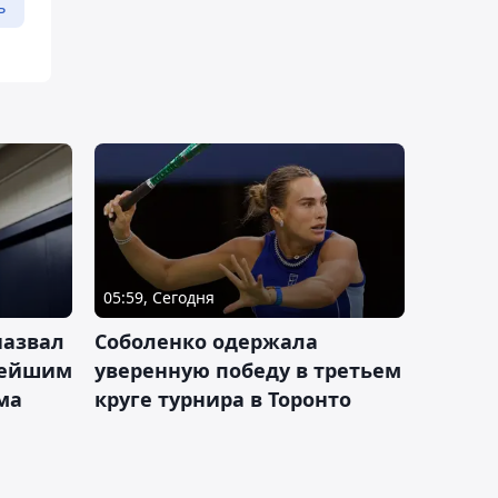
ь
05:59, Сегодня
назвал
Соболенко одержала
лейшим
уверенную победу в третьем
ма
круге турнира в Торонто