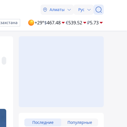
Алматы
Рус
+29°
$
467.48
€
539.52
₽
5.73
азахстана
Последние
Популярные