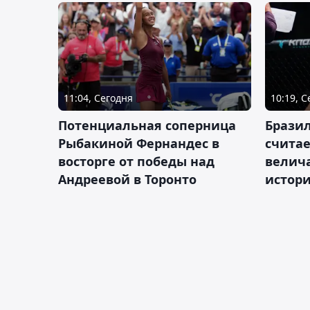
11:04, Сегодня
10:19, 
Потенциальная соперница
Бразил
Рыбакиной Фернандес в
счита
восторге от победы над
велич
Андреевой в Торонто
истор