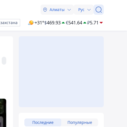
Алматы
Рус
+31°
$
469.93
€
541.64
₽
5.71
азахстана
Последние
Популярные