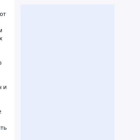
от
м
х
ю
ч и
е
ять