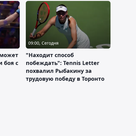
09:00, Сегодня
 может
"Находит способ
 боя с
побеждать": Tennis Letter
похвалил Рыбакину за
трудовую победу в Торонто