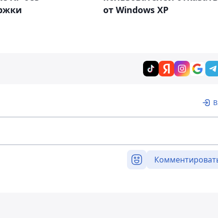
ржки
от Windows XP
В
Комментироват