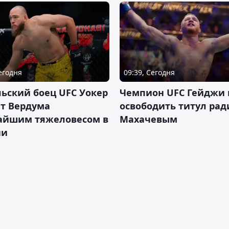
Сегодня
09:39, Сегодня
ьский боец UFC Уокер
Чемпион UFC Гейджи
ет Вердума
освободить титул ради
айшим тяжеловесом в
Махачевым
ии