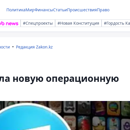
Политика
Мир
Финансы
Статьи
Происшествия
Право
#Спецпроекты
#Новая Конституция
#Гордость К
вости
Редакция Zakon.kz
ила новую операционную