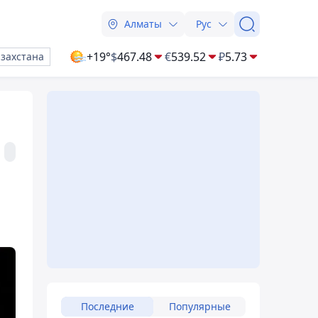
Алматы
Рус
+19°
$
467.48
€
539.52
₽
5.73
азахстана
Последние
Популярные