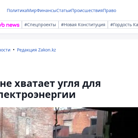
Политика
Мир
Финансы
Статьи
Происшествия
Право
#Спецпроекты
#Новая Конституция
#Гордость К
вости
Редакция Zakon.kz
не хватает угля для
лектроэнергии