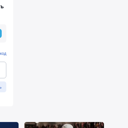
ть
ход
ь