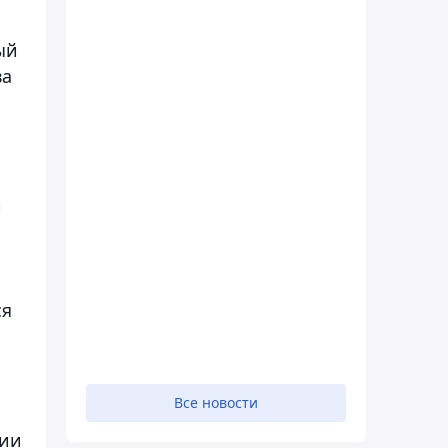
ый
ва
и
ся
Все новости
рии