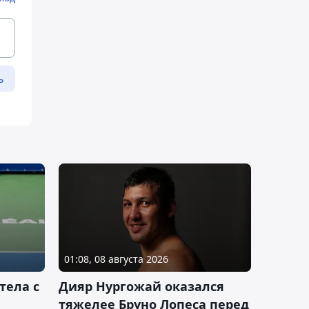
ь
01:08, 08 августа 2026
тела с
Дияр Нургожай оказался
тяжелее Бруно Лопеса перед