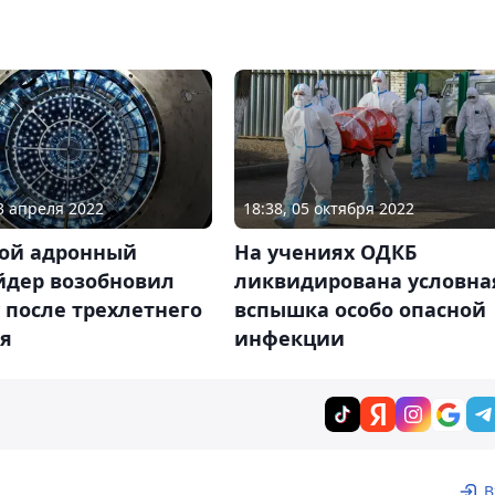
23 апреля 2022
18:38, 05 октября 2022
ой адронный
На учениях ОДКБ
йдер возобновил
ликвидирована условна
 после трехлетнего
вспышка особо опасной
оя
инфекции
В