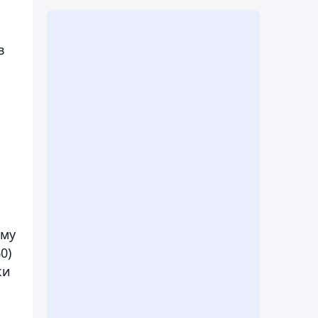
в
ому
0)
ки