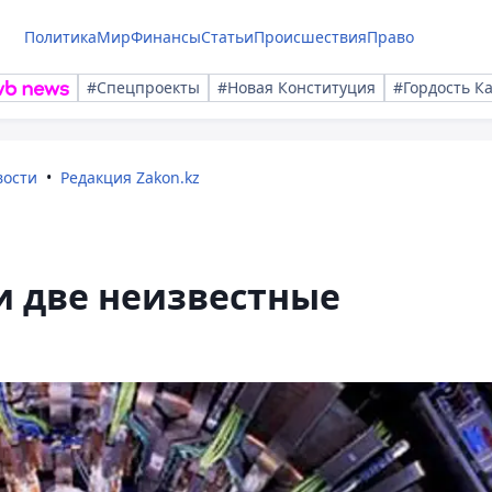
Политика
Мир
Финансы
Статьи
Происшествия
Право
#Спецпроекты
#Новая Конституция
#Гордость К
вости
Редакция Zakon.kz
и две неизвестные