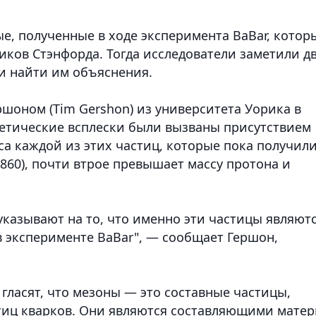
е, полученные в ходе эксперимента BaBar, котор
иков Стэнфорда. Тогда исследователи заметили д
ли найти им объяснения.
ршоном (Tim Gershon) из университета Уорика в
етические всплески были вызваны присутствием
са каждой из этих частиц, которые пока получил
2860), почти втрое превышает массу протона и
указывают на то, что именно эти частицы являют
в эксперименте BaBar", — сообщает Гершон,
гласят, что мезоны — это составные частицы,
тиц кварков. Они являются составляющими мате