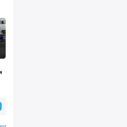
я
ход