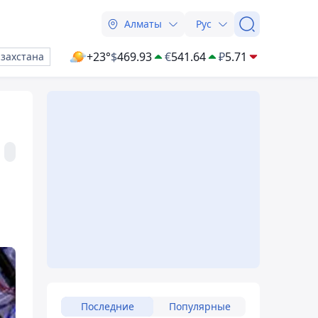
Алматы
Рус
+23°
$
469.93
€
541.64
₽
5.71
азахстана
Последние
Популярные