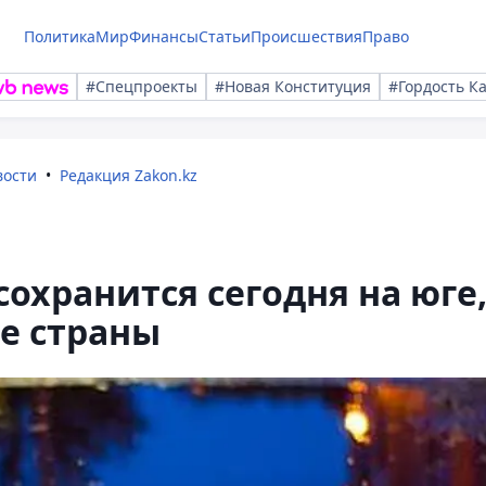
Политика
Мир
Финансы
Статьи
Происшествия
Право
#Спецпроекты
#Новая Конституция
#Гордость К
вости
Редакция Zakon.kz
сохранится сегодня на юге
де страны