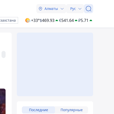
Алматы
Рус
+33°
$
469.93
€
541.64
₽
5.71
азахстана
,
Последние
Популярные