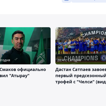
Сегодня
20:41, Сегодня
 Смаков официально
Дастан Сатпаев завое
вил "Атырау"
первый предсезонны
трофей с "Челси" (вид