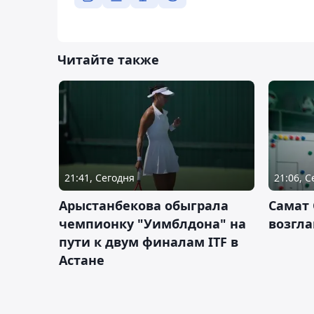
Читайте также
21:41, Сегодня
21:06, 
Арыстанбекова обыграла
Самат
чемпионку "Уимблдона" на
возгла
пути к двум финалам ITF в
Астане