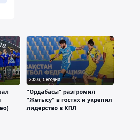
20:03, Сегодня
вал
"Ордабасы" разгромил
й
"Жетысу" в гостях и укрепил
ео)
лидерство в КПЛ