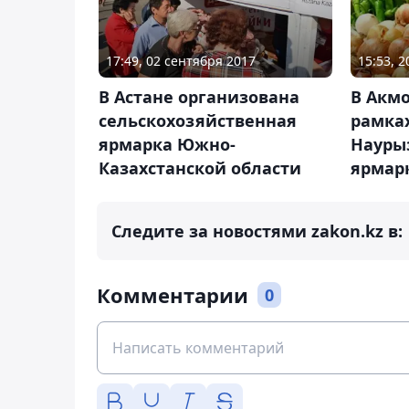
17:49, 02 сентября 2017
15:53, 
В Астане организована
В Акмо
сельскохозяйственная
рамка
ярмарка Южно-
Науры
Казахстанской области
ярмар
Следите за новостями zakon.kz в:
Комментарии
0