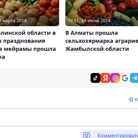
20 марта 2014
19:51, 28 июня 2014
линской области в
В Алматы прошла
х празднования
сельхозярмарка аграри
з мейрамы прошла
Жамбылской области
ка
В
Комментироват