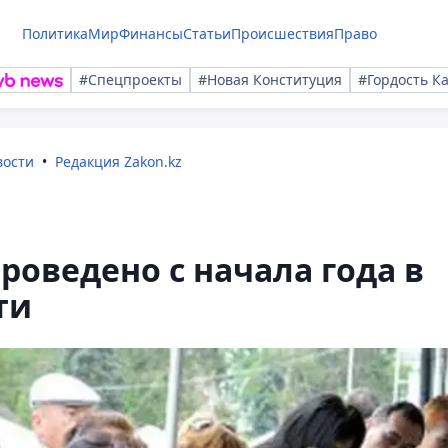
Политика
Мир
Финансы
Статьи
Происшествия
Право
#Спецпроекты
#Новая Конституция
#Гордость К
вости
Редакция Zakon.kz
роведено с начала года в
ти