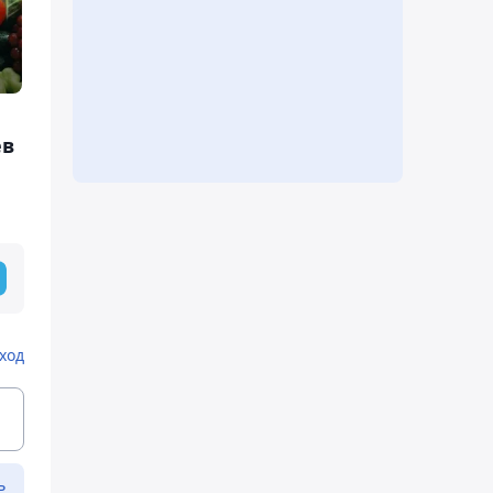
ев
ход
ь