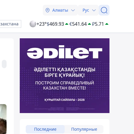
Алматы
Рус
+23°
$
469.93
€
541.64
₽
5.71
азахстана
Последние
Популярные