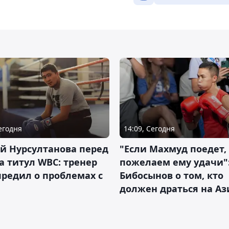
Сегодня
14:09, Сегодня
й Нурсултанова перед
"Если Махмуд поедет,
а титул WBC: тренер
пожелаем ему удачи"
редил о проблемах с
Бибосынов о том, кто
должен драться на Аз