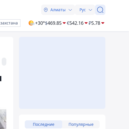
Алматы
Рус
+30°
$
469.85
€
542.16
₽
5.78
азахстана
и
Последние
Популярные