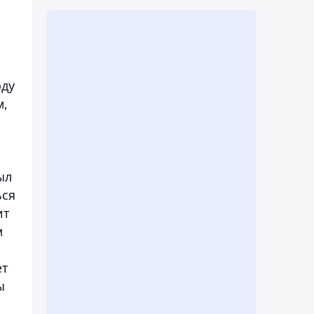
оду
м,
ыл
ься
ит
м
ет
ы