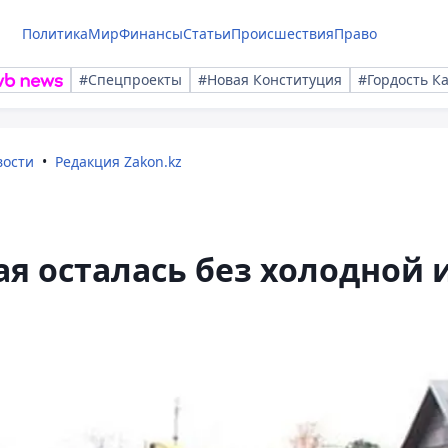
Политика
Мир
Финансы
Статьи
Происшествия
Право
#Спецпроекты
#Новая Конституция
#Гордость К
вости
Редакция Zakon.kz
ая осталась без холодной 