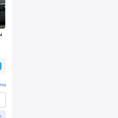
ы
ход
ь