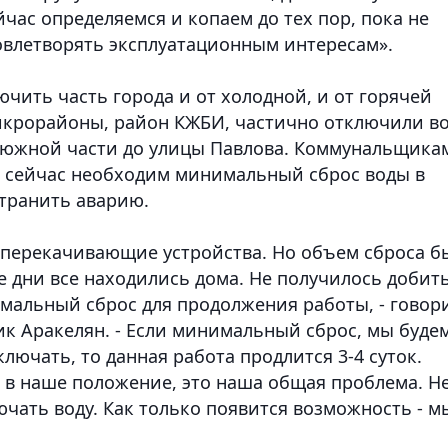
ас определяемся и копаем до тех пор, пока не
довлетворять эксплуатационным интересам».
чить часть города и от холодной, и от горячей
икрорайоны, район КЖБИ, частично отключили в
в южной части до улицы Павлова. Коммунальщика
, сейчас необходим минимальный сброс воды в
странить аварию.
 перекачивающие устройства. Но объем сброса б
е дни все находились дома. Не получилось добит
имальный сброс для продолжения работы, - говор
ик Аракелян. - Если минимальный сброс, мы буде
ключать, то данная работа продлится 3-4 суток.
 в наше положение, это наша общая проблема. Н
чать воду. Как только появится возможность - м