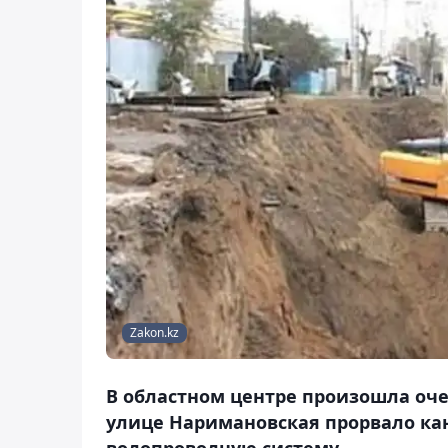
Zakon.kz
В областном центре произошла оче
улице Наримановская прорвало ка
водопроводную систему.