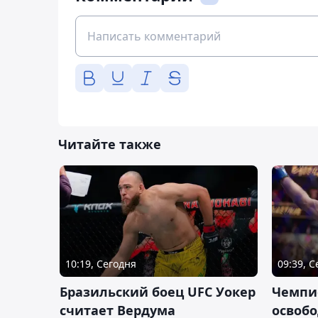
Читайте также
10:19, Сегодня
09:39, 
Бразильский боец UFC Уокер
Чемпи
считает Вердума
освобо