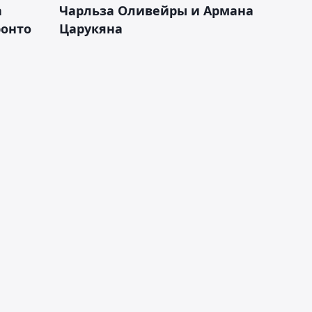
а
Чарльза Оливейры и Армана
ронто
Царукяна