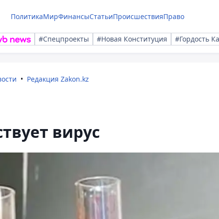
Политика
Мир
Финансы
Статьи
Происшествия
Право
#Спецпроекты
#Новая Конституция
#Гордость К
вости
Редакция Zakon.kz
ствует вирус