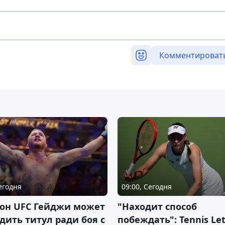
Комментироват
Сегодня
09:00, Сегодня
он UFC Гейджи может
"Находит способ
дить титул ради боя с
побеждать": Tennis Let