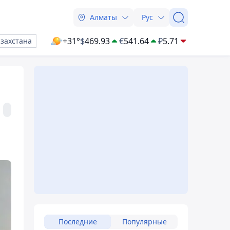
Алматы
Рус
+31°
$
469.93
€
541.64
₽
5.71
азахстана
Последние
Популярные