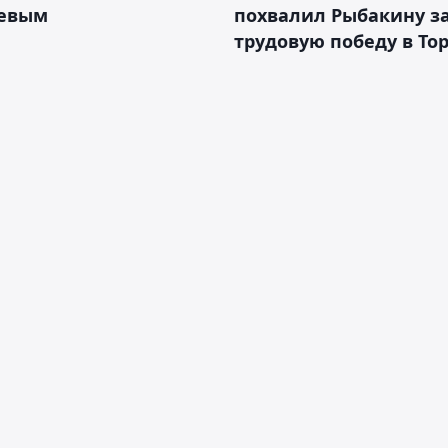
евым
похвалил Рыбакину з
трудовую победу в То