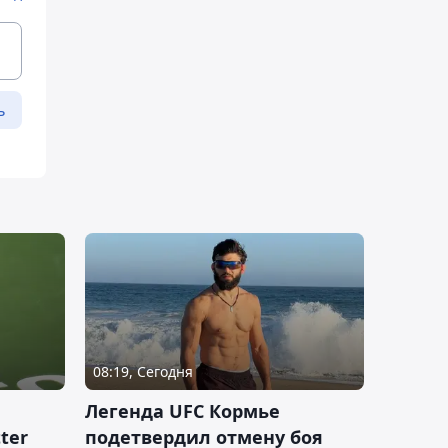
ь
08:19, Сегодня
Легенда UFC Кормье
ter
подетвердил отмену боя