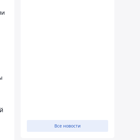
ли
ы
ой
Все новости