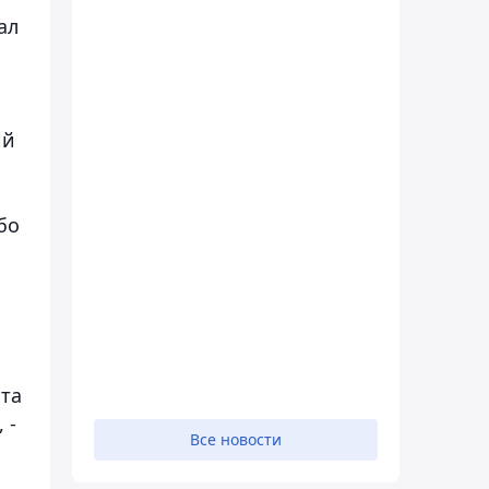
ал
ий
бо
нта
 -
Все новости