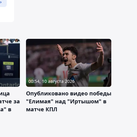
ь
00:54, 10 августа 2026
ица
Опубликовано видео победы
атче за
"Елимая" над "Иртышом" в
а" в
матче КПЛ