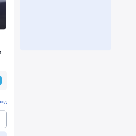
е
ход