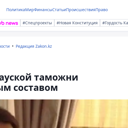
Политика
Мир
Финансы
Статьи
Происшествия
Право
#Спецпроекты
#Новая Конституция
#Гордость К
вости
Редакция Zakon.kz
ауской таможни
ым составом