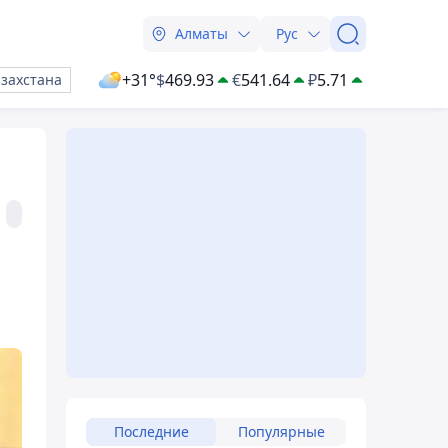
Алматы
Рус
+31°
$
469.93
€
541.64
₽
5.71
азахстана
Последние
Популярные