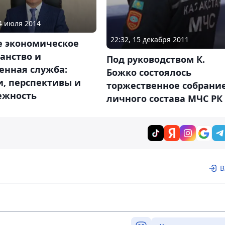
04 июля 2014
22:32, 15 декабря 2011
е экономическое
анство и
Под руководством К.
енная служба:
Божко состоялось
и, перспективы и
торжественное собрани
ежность
личного состава МЧС РК
В