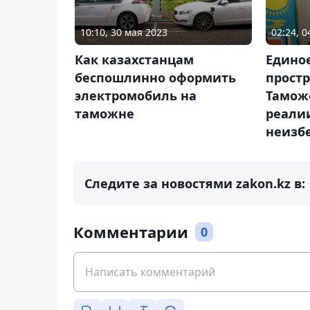
10:10, 30 мая 2023
02:24, 
Как казахстанцам
Едино
беспошлинно оформить
простр
электромобиль на
Тамож
таможне
реали
неизб
Следите за новостями zakon.kz в:
Комментарии
0