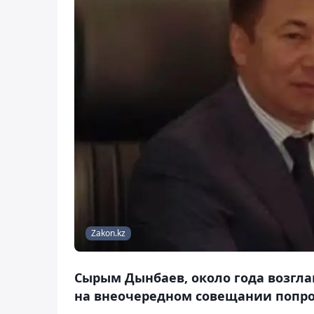
Zakon.kz
Сырым Дынбаев, около года возгл
на внеочередном совещании попро