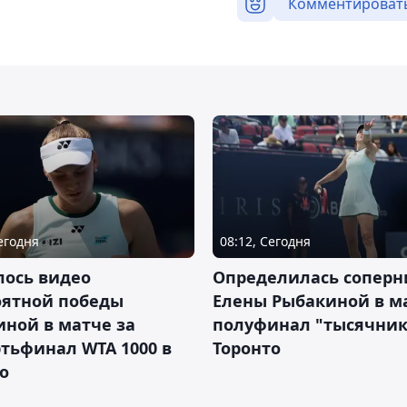
Комментироват
Сегодня
08:12, Сегодня
лось видео
Определилась соперн
оятной победы
Елены Рыбакиной в м
ной в матче за
полуфинал "тысячник
тьфинал WTA 1000 в
Торонто
о