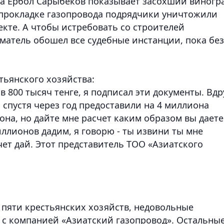
тва Ербол Сарыбеков показывает засохший виногр
и прокладке газопровода подрядчики уничтожили
екте. А чтобы истребовать со строителей
атель обошел все судебные инстанции, пока без
тьянского хозяйства:
 800 тысяч тенге, я подписал эти документы. Вдр
спустя через год предоставили на 4 миллиона
она, но дайте мне расчет каким образом вы даете
иллионов дадим, я говорю - ты извини ты мне
чет дай. Этот представитель ТОО «Азиатского
 пяти крестьянских хозяйств, недовольные
 с компанией «Азиатский газопровод». Остальны