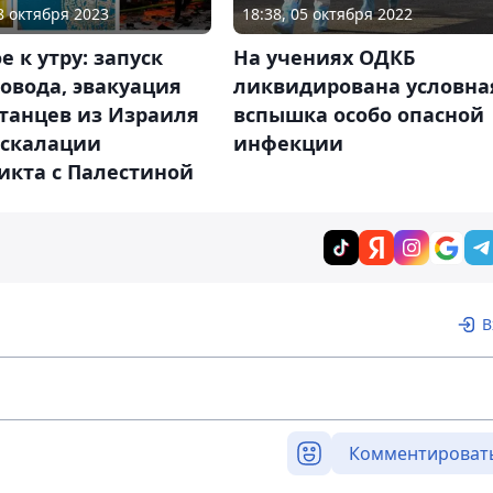
08 октября 2023
18:38, 05 октября 2022
е к утру: запуск
На учениях ОДКБ
овода, эвакуация
ликвидирована условна
танцев из Израиля
вспышка особо опасной
эскалации
инфекции
икта с Палестиной
В
Комментироват