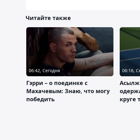
Читайте также
06:42, Сегодня
06:16, 
Гэрри – о поединке с
Асылж
Махачевым: Знаю, что могу
одержа
победить
круге 