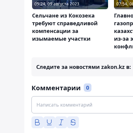
05:24, 09 августа 2023
07:54, 
Cельчане из Кокозека
Главно
требуют справедливой
газопр
компенсации за
казахс
изымаемые участки
из-за 
конфл
Следите за новостями zakon.kz в:
Комментарии
0