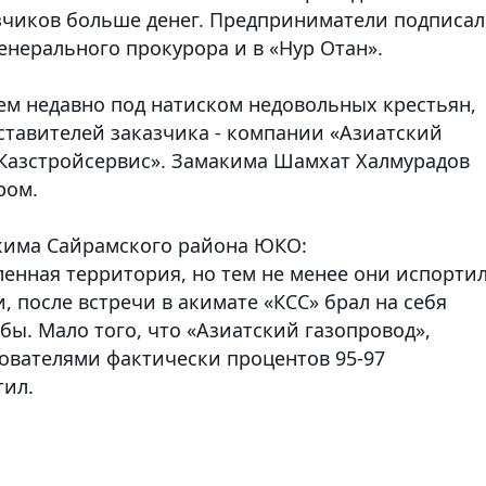
азчиков больше денег. Предприниматели подписа
енерального прокурора и в «Нур Отан».
ем недавно под натиском недовольных крестьян,
дставителей заказчика - компании «Азиатский
«Казстройсервис». Замакима Шамхат Халмурадов
ром.
кима Сайрамского района ЮКО:
ленная территория, но тем не менее они испорти
 после встречи в акимате «КСС» брал на себя
бы. Мало того, что «Азиатский газопровод»,
зователями фактически процентов 95-97
тил.