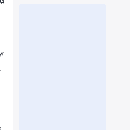
ад
уг
.
е