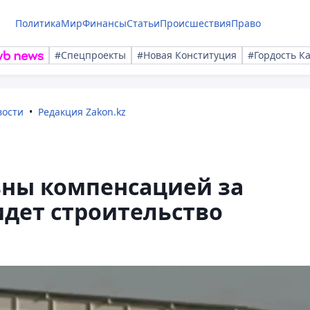
Политика
Мир
Финансы
Статьи
Происшествия
Право
#Спецпроекты
#Новая Конституция
#Гордость К
вости
Редакция Zakon.kz
ьны компенсацией за
идет строительство