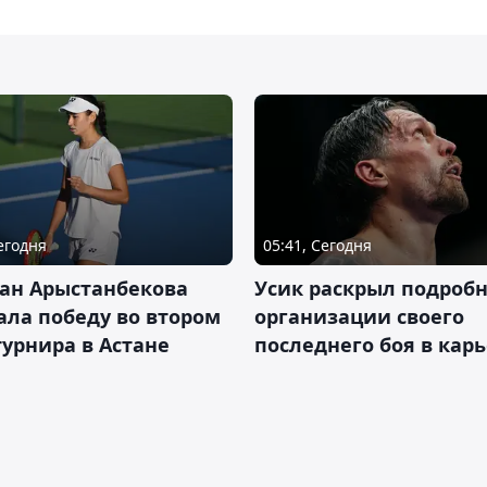
Сегодня
05:41, Сегодня
ан Арыстанбекова
Усик раскрыл подроб
ла победу во втором
организации своего
турнира в Астане
последнего боя в кар