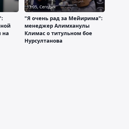
13:05, Сегодня
:
"Я очень рад за Мейирима":
чной
менеджер Алимханулы
 на
Климас о титульном бое
Нурсултанова