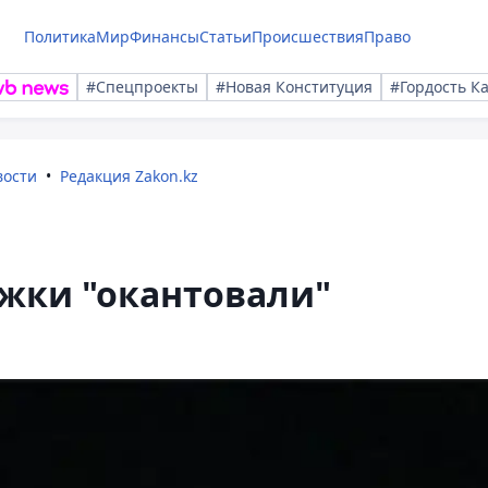
Политика
Мир
Финансы
Статьи
Происшествия
Право
#Спецпроекты
#Новая Конституция
#Гордость К
вости
Редакция Zakon.kz
жки "окантовали"