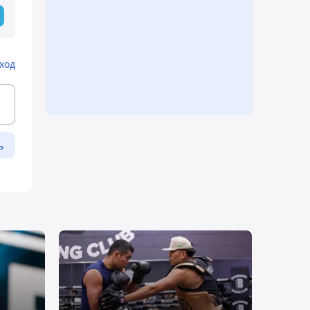
ход
ь