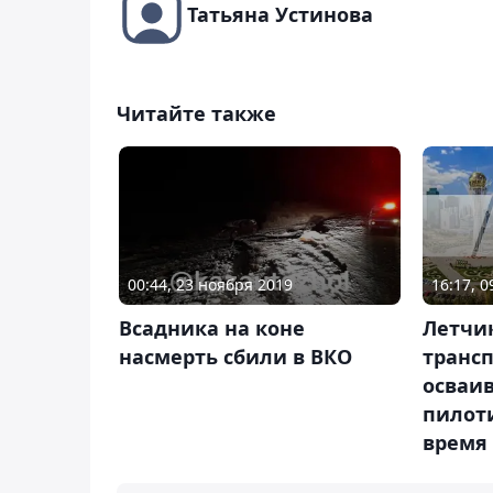
Татьяна Устинова
Читайте также
16:17, 
00:44, 23 ноября 2019
Летчи
Всадника на коне
транс
насмерть сбили в ВКО
осваи
пилот
время