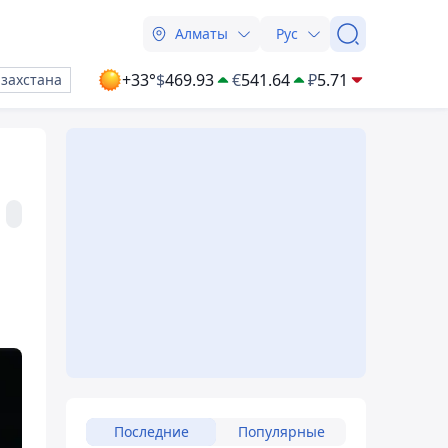
Алматы
Рус
+33°
$
469.93
€
541.64
₽
5.71
азахстана
Последние
Популярные