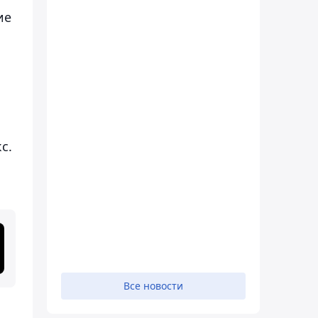
ие
с.
Все новости