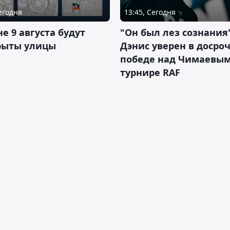
Сегодня
13:45, Сегодня
не 9 августа будут
"Он был лез сознания"
рыты улицы
Дэнис уверен в досро
победе над Чимаевым
турнире RAF