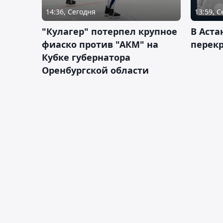
14:36, Сегодня
13:59, 
"Кулагер" потерпел крупное
В Аста
фиаско против "АКМ" на
перек
Кубке губернатора
Оренбургской области