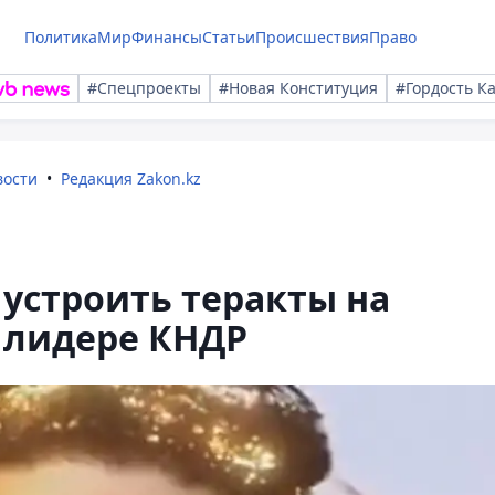
Политика
Мир
Финансы
Статьи
Происшествия
Право
#Спецпроекты
#Новая Конституция
#Гордость К
вости
Редакция Zakon.kz
устроить теракты на
 лидере КНДР