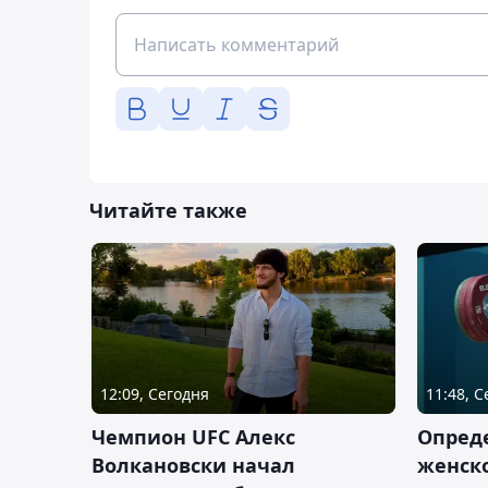
Читайте также
12:09, Сегодня
11:48, 
Чемпион UFC Алекс
Опреде
Волкановски начал
женско