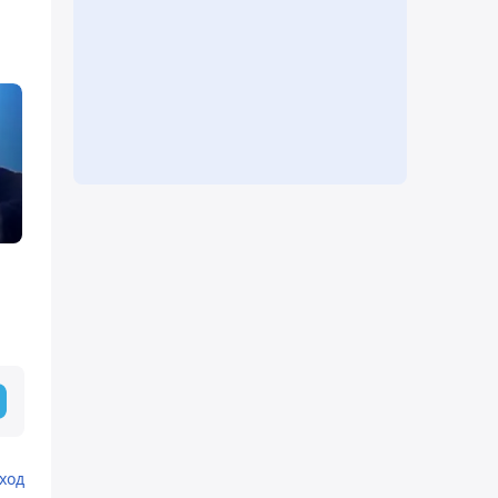
и
а
ход