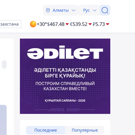
Алматы
Рус
+30°
$
467.48
€
539.52
₽
5.73
азахстана
Последние
Популярные