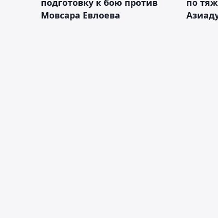
подготовку к бою против
по тяж
Мовсара Евлоева
Азиад