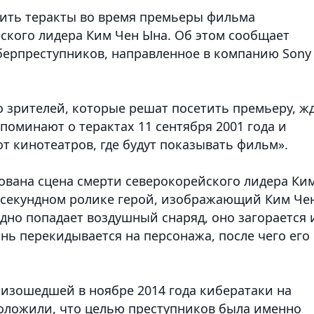
ить теракты во время премьеры фильма
ского лидера Ким Чен Ына. Об этом сообщает
берпреступников, направленное в компанию Sony
о зрителей, которые решат посетить премьеру, ж
апоминают о терактах 11 сентября 2001 года и
т кинотеатров, где будут показывать фильм».
кована сцена смерти северокорейского лидера Ки
7-секундном ролике герой, изображающий Ким Че
удно попадает воздушный снаряд, оно загорается 
онь перекидывается на персонажа, после чего его
оизошедшей в ноябре 2014 года кибератаки на
дположили, что целью преступников была именно