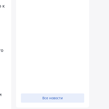
о к
го
и
Все новости