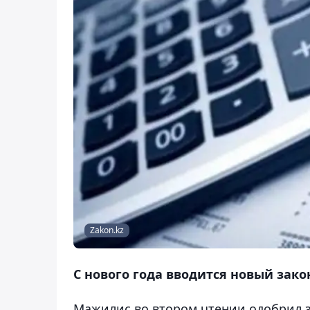
Zakon.kz
С нового года вводится новый зак
Мажилис во втором чтении одобрил 