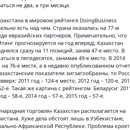
ться не два, а три месяца.
захстана в мировом рейтинге DoingBusiness
ельно есть над чем. Страна оказалась на 77-м
еди евразийских партнеров. Примечательно, что
ейтинг прогнозируется на год вперед), Казахстан
однялся сразу на 11 позиций, заняв 47-е место. В
ться в пятидесятке, занимая 49-е место. В 2014
ь на 76-е месте, а в недавно опубликованном отчет
 казахстанские показатели зигзагообразны, то Рос
рх: 2011 год – 124-е место, 2012 год – 120-е, 201
 – 62-е. Такая же картина с рейтингом Беларуси: 201
од – 58-е, 2014 год – 57-е, 2015 год – 57-е.
народная торговля» Казахстан располагается на
нистана. Хуже дела обстоят лишь в Узбекистане,
рально-Африканской Республике. Проблема кроет