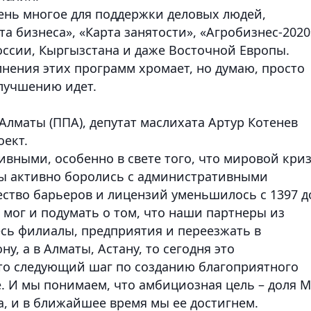
чень многое для поддержки деловых людей,
 бизнеса», «Карта занятости», «Агробизнес-2020
ссии, Кыргызстана и даже Восточной Европы.
нения этих программ хромает, но думаю, просто
 улучшению идет.
лматы (ППА), депутат маслихата Артур Котенев
ект.
ивными, особенно в свете того, что мировой кри
мы активно боролись с административными
ество барьеров и лицензий уменьшилось с 1397 д
е мог и подумать о том, что наши партнеры из
есь филиалы, предприятия и переезжать в
у, а в Алматы, Астану, то сегодня это
то следующий шаг по созданию благоприятного
е. И мы понимаем, что амбициозная цель – доля 
а, и в ближайшее время мы ее достигнем.