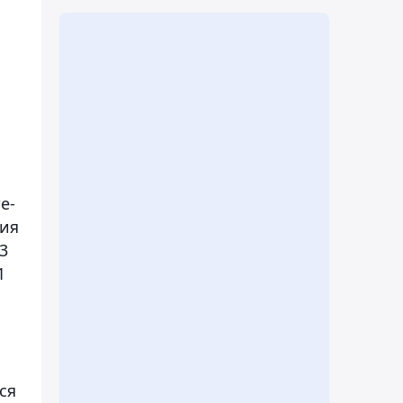
е-
сия
3
1
ся