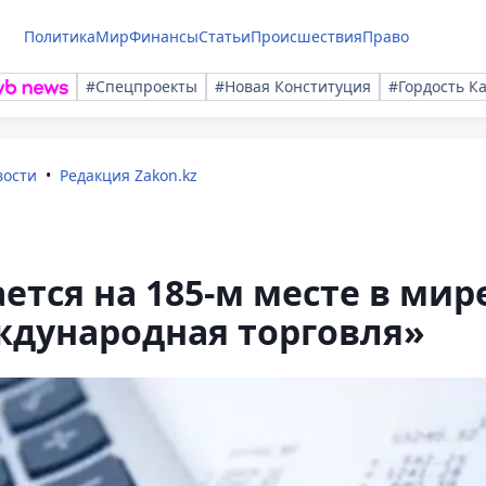
Политика
Мир
Финансы
Статьи
Происшествия
Право
#Спецпроекты
#Новая Конституция
#Гордость К
вости
Редакция Zakon.kz
ется на 185-м месте в мир
ждународная торговля»