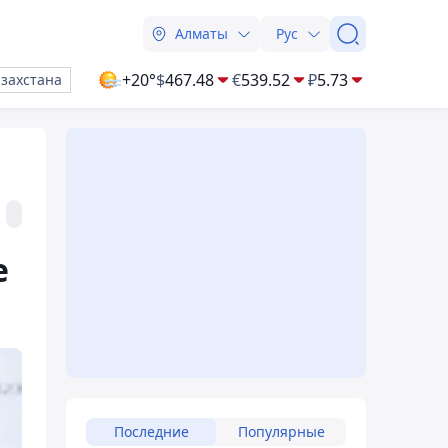
Алматы
Рус
+20°
$
467.48
€
539.52
₽
5.73
азахстана
е
Последние
Популярные