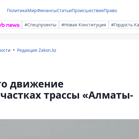
Политика
Мир
Финансы
Статьи
Происшествия
Право
#Спецпроекты
#Новая Конституция
#Гордость К
вости
Редакция Zakon.kz
то движение
участках трассы «Алматы-