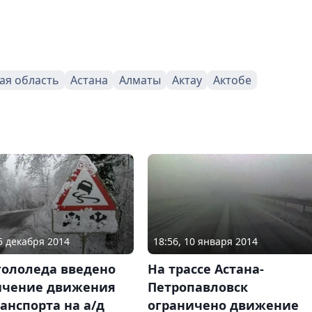
ая область
Астана
Алматы
Актау
Актобе
25 декабря 2014
18:56, 10 января 2014
гололеда введено
На трассе Астана-
ичение движения
Петропавловск
анспорта на а/д
ограничено движение