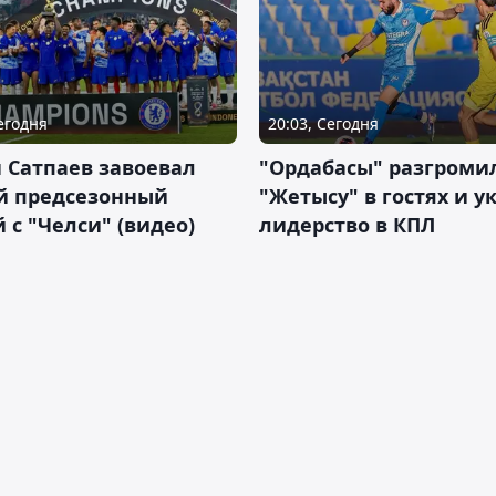
Сегодня
20:03, Сегодня
 Сатпаев завоевал
"Ордабасы" разгроми
й предсезонный
"Жетысу" в гостях и у
 с "Челси" (видео)
лидерство в КПЛ