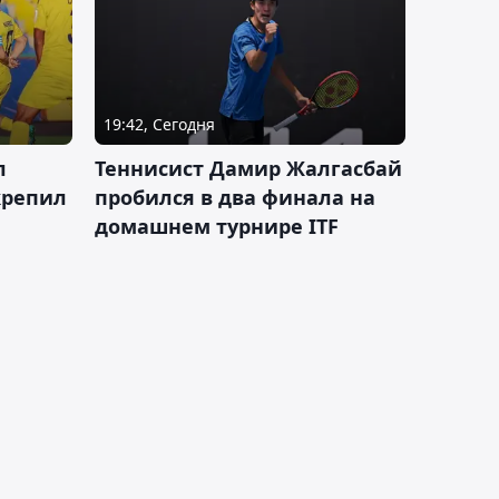
19:42, Сегодня
л
Теннисист Дамир Жалгасбай
крепил
пробился в два финала на
домашнем турнире ITF