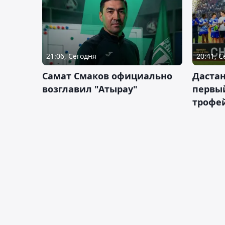
21:06, Сегодня
20:41, 
Самат Смаков официально
Дастан
возглавил "Атырау"
первы
трофей