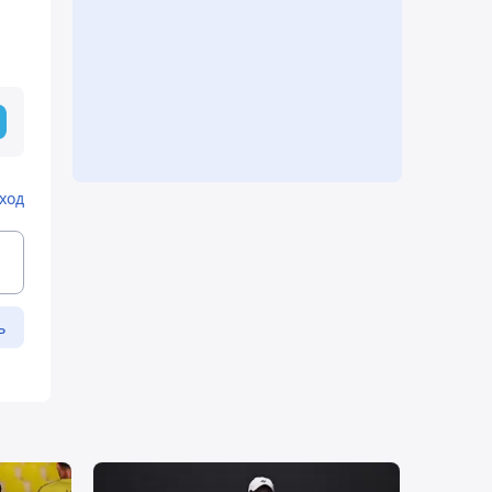
ход
ь