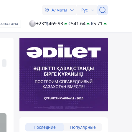
Алматы
Рус
+23°
$
469.93
€
541.64
₽
5.71
азахстана
Последние
Популярные