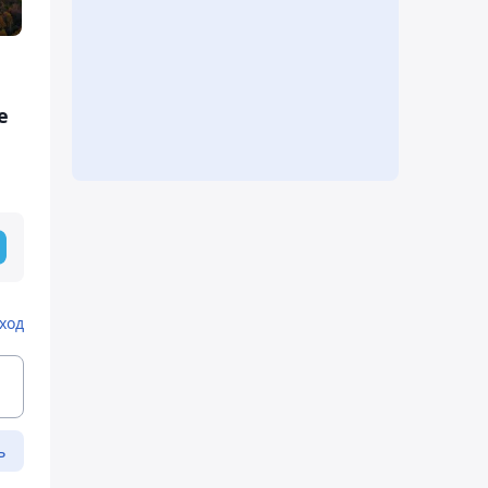
е
ход
ь