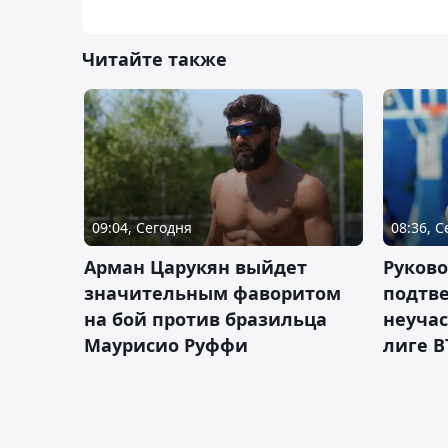
Читайте также
09:04, Сегодня
08:36, 
Арман Царукян выйдет
Руково
значительным фаворитом
подтве
на бой против бразильца
неучас
Маурисио Руффи
лиге В