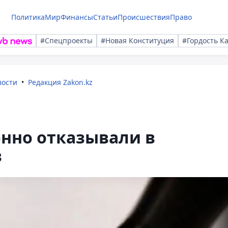
Политика
Мир
Финансы
Статьи
Происшествия
Право
#Спецпроекты
#Новая Конституция
#Гордость К
вости
Редакция Zakon.kz
нно отказывали в
в