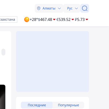
Алматы
Рус
+28°
$
467.48
€
539.52
₽
5.73
азахстана
Последние
Популярные