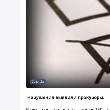
Zakon.kz
Нарушения выявили прокуроры.
В числе пострадавших – почти 150 г