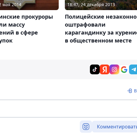
18:47, 24 декабря 2013
2 мая 2014
Полицейские незаконно
инские прокуроры
оштрафовали
ли массу
карагандинку за курени
ений в сфере
в общественном месте
упок
В
Комментироват