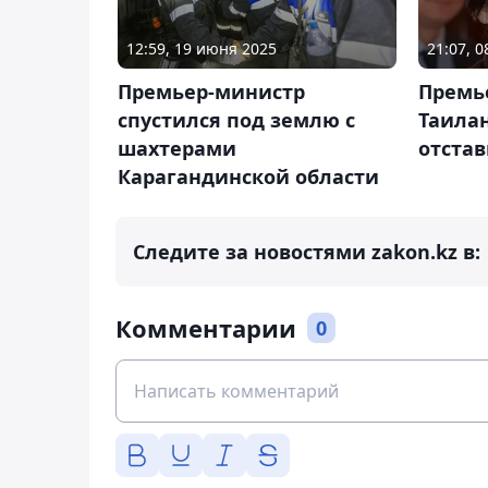
12:59, 19 июня 2025
21:07, 
Премьер-министр
Премь
спустился под землю с
Таила
шахтерами
отста
Карагандинской области
Следите за новостями zakon.kz в:
Комментарии
0