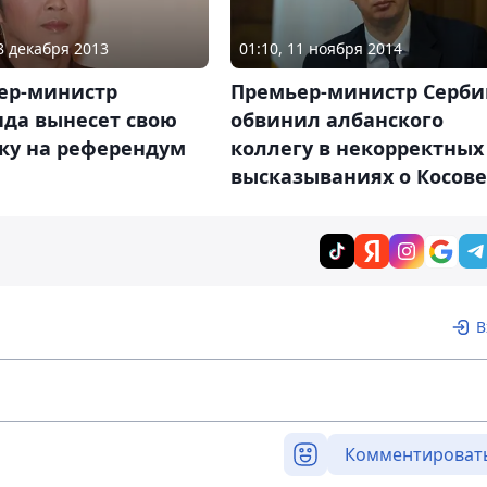
08 декабря 2013
01:10, 11 ноября 2014
ер-министр
Премьер-министр Серби
нда вынесет свою
обвинил албанского
вку на референдум
коллегу в некорректных
высказываниях о Косове
В
Комментироват