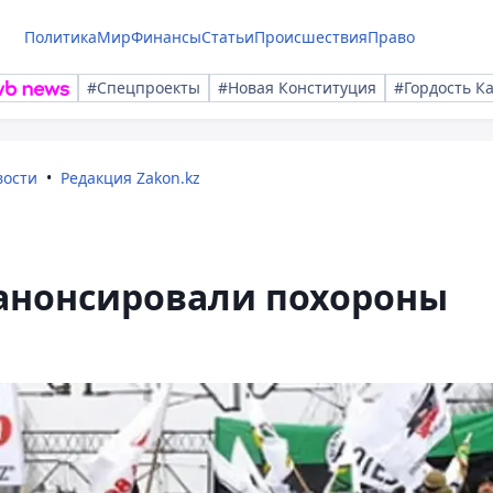
Политика
Мир
Финансы
Статьи
Происшествия
Право
#Спецпроекты
#Новая Конституция
#Гордость К
вости
Редакция Zakon.kz
анонсировали похороны