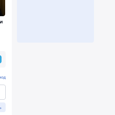
и
ход
ь