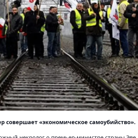
ер совершает «экономическое самоубийство».
ожный некролог о премьер-министре страны Эве