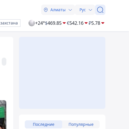
Алматы
Рус
+24°
$
469.85
€
542.16
₽
5.78
азахстана
Последние
Популярные