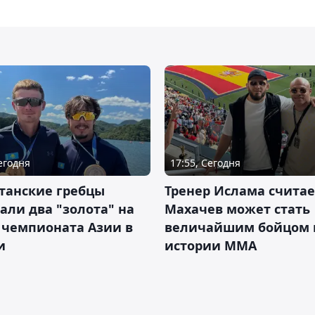
Сегодня
17:55, Сегодня
танские гребцы
Тренер Ислама считае
али два "золота" на
Махачев может стать
 чемпионата Азии в
величайшим бойцом 
и
истории ММА