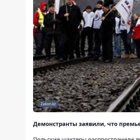
Zakon.kz
Демонстранты заявили, что премь
Польские шахтеры распространили л