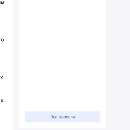
ии
го
ых
в,
Все новости