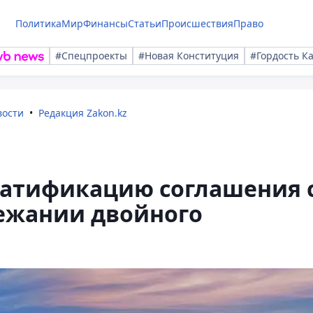
Политика
Мир
Финансы
Статьи
Происшествия
Право
#Спецпроекты
#Новая Конституция
#Гордость К
вости
Редакция Zakon.kz
атификацию соглашения 
ежании двойного