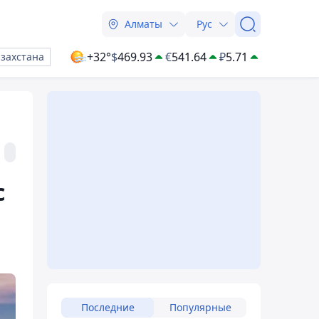
Алматы
Рус
+32°
$
469.93
€
541.64
₽
5.71
азахстана
с
Последние
Популярные