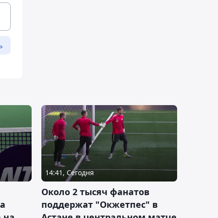
ь
14:41, Сегодня
Около 2 тысяч фанатов
а
поддержат "Окжетпес" в
 на
Астане в центральном матче