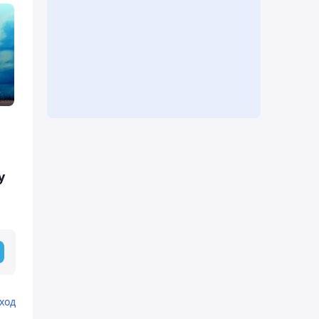
ю
у
ход