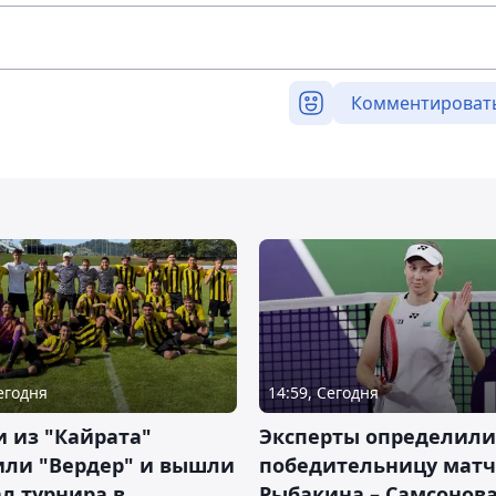
Комментироват
Сегодня
14:59, Сегодня
 из "Кайрата"
Эксперты определили
или "Вердер" и вышли
победительницу матч
л турнира в
Рыбакина – Самсонова