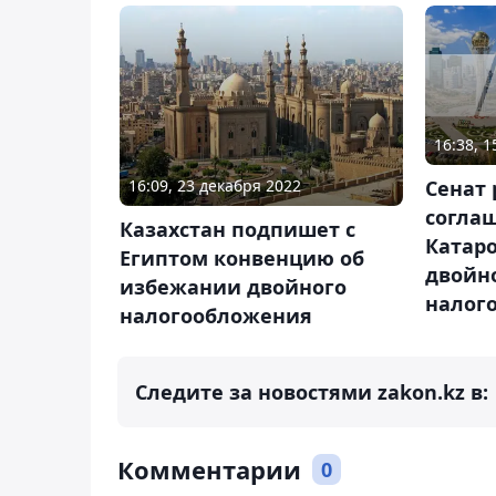
16:38, 
Сенат
16:09, 23 декабря 2022
согла
Казахстан подпишет с
Катар
Египтом конвенцию об
двойн
избежании двойного
налог
налогообложения
Следите за новостями zakon.kz в:
Комментарии
0