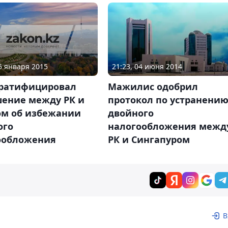
15 января 2015
21:23, 04 июня 2014
 ратифицировал
Мажилис одобрил
шение между РК и
протокол по устранени
ом об избежании
двойного
ого
налогообложения межд
ообложения
РК и Сингапуром
В