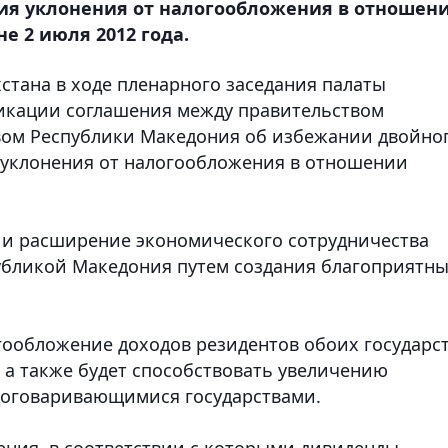
ия уклонения от налогообложения в отношен
е 2 июля 2012 года.
стана в ходе пленарного заседания палаты
кации соглашения между правительством
вом Республики Македония об избежании двойно
уклонения от налогообложения в отношении
z
 и расширение экономического сотрудничества
убликой Македония путем создания благоприятн
ообложение доходов резидентов обоих государст
 а также будет способствовать увеличению
договаривающимися государствами.
ния, в соответствии с которыми дивиденды,