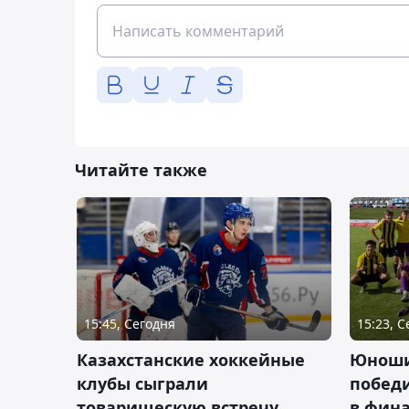
Читайте также
15:45, Сегодня
15:23, 
Казахстанские хоккейные
Юноши
клубы сыграли
побед
товарищескую встречу
в фина