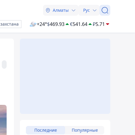
Алматы
Рус
+24°
$
469.93
€
541.64
₽
5.71
азахстана
Последние
Популярные