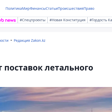
Политика
Мир
Финансы
Статьи
Происшествия
Право
#Спецпроекты
#Новая Конституция
#Гордость К
вости
Редакция Zakon.kz
т поставок летального