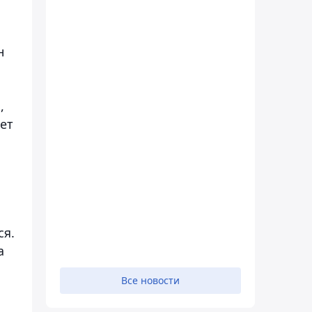
н
,
ет
ся.
а
Все новости