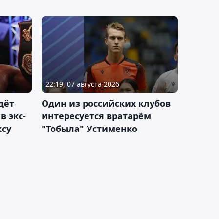
22:19, 07 августа 2026
дёт
Один из российских клубов
 экс-
интересуется вратарём
ксу
"Тобыла" Устименко