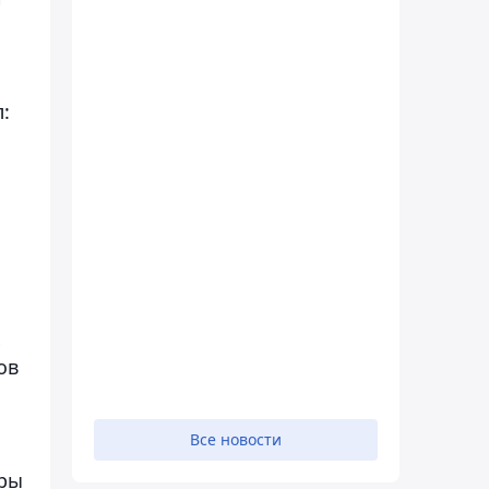
:
х
ов
Все новости
тры