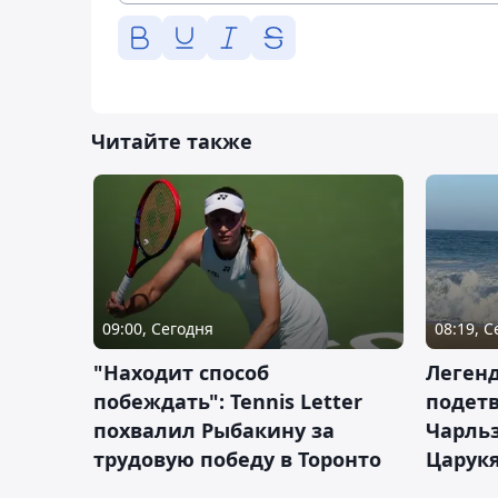
Читайте также
09:00, Сегодня
08:19, 
"Находит способ
Легенд
побеждать": Tennis Letter
подетв
похвалил Рыбакину за
Чарль
трудовую победу в Торонто
Царук