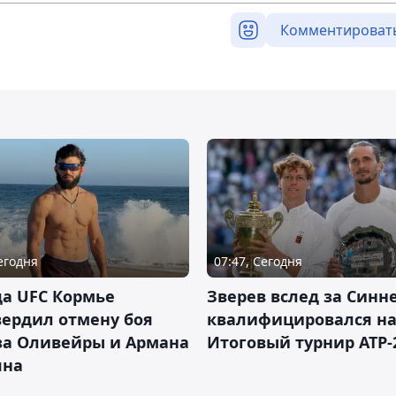
Комментироват
Сегодня
07:47, Сегодня
а UFC Кормье
Зверев вслед за Синн
ердил отмену боя
квалифицировался н
за Оливейры и Армана
Итоговый турнир ATP-
яна