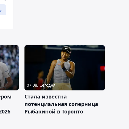
ь
07:08, Сегодня
ером
Cтала известна
а
потенциальная соперница
2026
Рыбакиной в Торонто