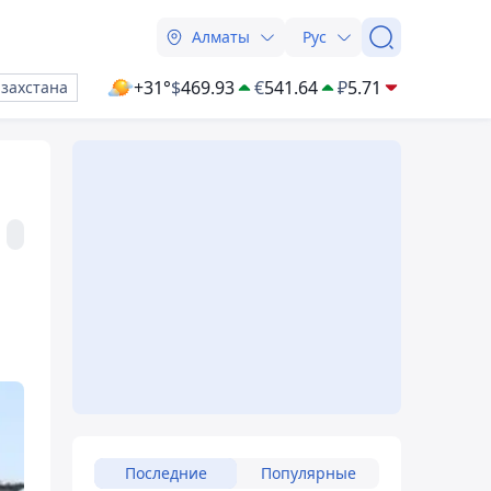
Алматы
Рус
+31°
$
469.93
€
541.64
₽
5.71
азахстана
Последние
Популярные