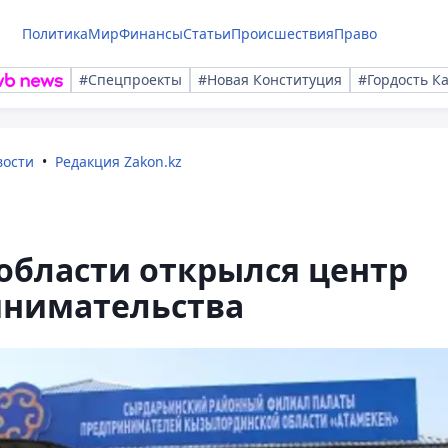
Политика
Мир
Финансы
Статьи
Происшествия
Право
#Спецпроекты
#Новая Конституция
#Гордость К
вости
Редакция Zakon.kz
области открылся центр
инимательства