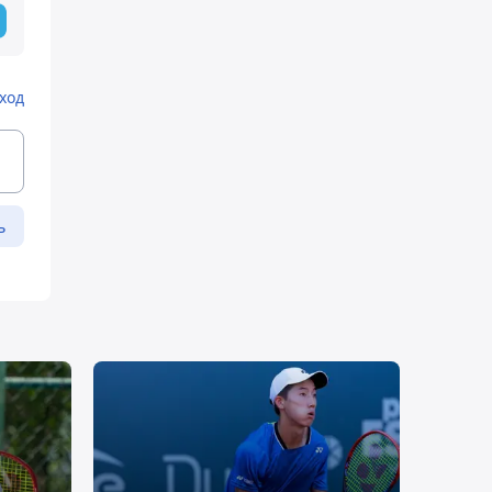
ход
ь