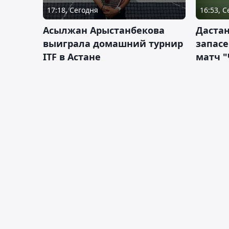
17:18, Сегодня
16:53, 
Асылжан Арыстанбекова
Дастан
выиграла домашний турнир
запас
ITF в Астане
матч "