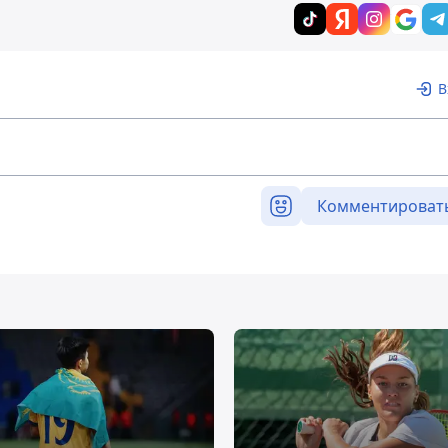
В
Комментироват