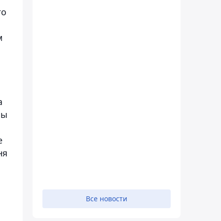
го
м
а
ны
е
ня
Все новости