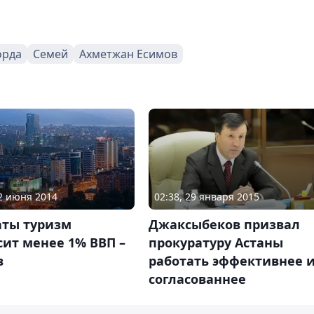
орда
Семей
Ахметжан Есимов
12 июня 2014
02:38, 29 января 2015
аты туризм
Джаксыбеков призвал
ит менее 1% ВВП –
прокуратуру Астаны
в
работать эффективнее 
согласованнее