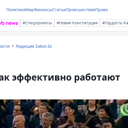
Политика
Мир
Финансы
Статьи
Происшествия
Право
#Спецпроекты
#Новая Конституция
#Гордость К
вости
Редакция Zakon.kz
как эффективно работают