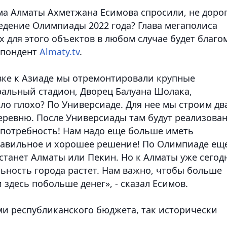
има Алматы Ахметжана Есимова спросили, не доро
едение Олимпиады 2022 года? Глава мегаполиса
 для этого объектов в любом случае будет благо
спондент
Almaty.tv
.
овке к Азиаде мы отремонтировали крупные
альный стадион, Дворец Балуана Шолака,
ало плохо? По Универсиаде. Для нее мы строим дв
деревню. После Универсиады там будут реализова
о потребность! Нам надо еще больше иметь
равильное и хорошее решение! По Олимпиаде ещ
станет Алматы или Пекин. Но к Алматы уже сегод
ьность города растет. Нам важно, чтобы больше
 здесь побольше денег», - сказал Есимов.
и республиканского бюджета, так исторически