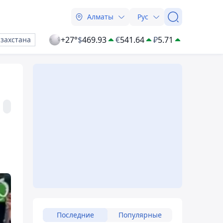
Алматы
Рус
+27°
$
469.93
€
541.64
₽
5.71
азахстана
Последние
Популярные