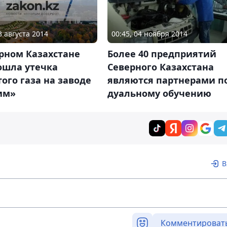
3 августа 2014
00:45, 04 ноября 2014
рном Казахстане
Более 40 предприятий
ошла утечка
Северного Казахстана
ого газа на заводе
являются партнерами п
им»
дуальному обучению
В
Комментироват