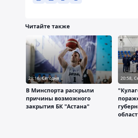
Читайте также
21:16, Сегодня
20:58, 
В Минспорта раскрыли
"Кулаг
причины возможного
пораж
закрытия БК "Астана"
губерн
облас