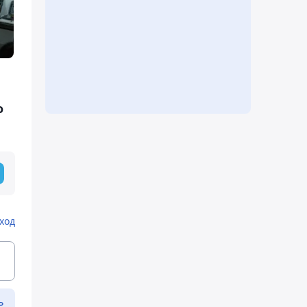
о
ход
ь