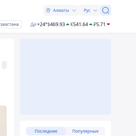
Алматы
Рус
+24°
$
469.93
€
541.64
₽
5.71
азахстана
Последние
Популярные