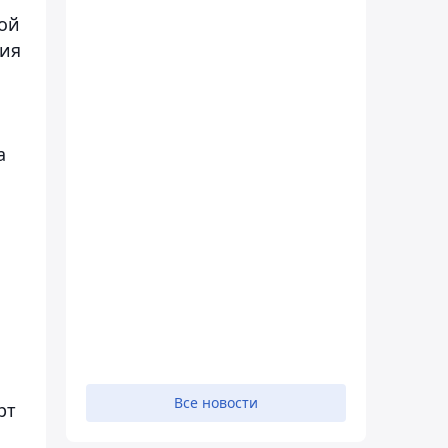
ной
вия
а
Все новости
рт