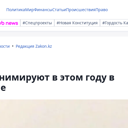
Политика
Мир
Финансы
Статьи
Происшествия
Право
#Спецпроекты
#Новая Конституция
#Гордость К
вости
Редакция Zakon.kz
нимируют в этом году в
не