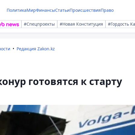
Политика
Мир
Финансы
Статьи
Происшествия
Право
#Спецпроекты
#Новая Конституция
#Гордость К
вости
Редакция Zakon.kz
онур готовятся к старту