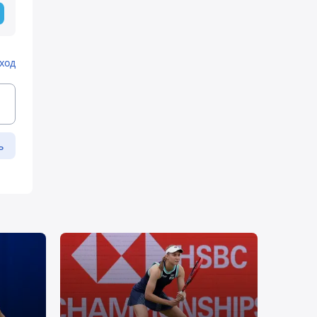
ход
ь