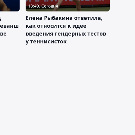
18:49, Сегодня
д
Елена Рыбакина ответила,
реванш
как относится к идее
кве
введения гендерных тестов
у теннисисток