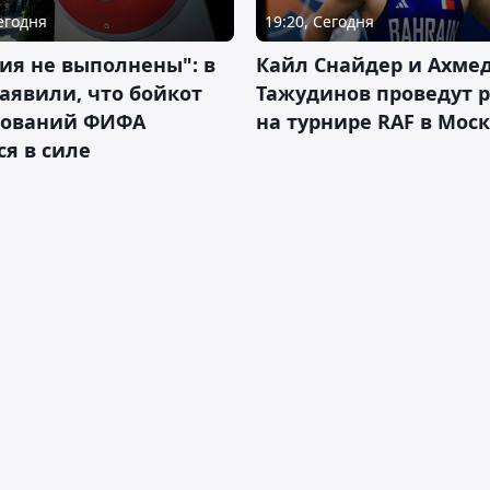
Сегодня
19:20, Сегодня
ия не выполнены": в
Кайл Снайдер и Ахме
аявили, что бойкот
Тажудинов проведут 
нований ФИФА
на турнире RAF в Мос
ся в силе