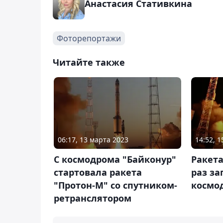
Анастасия Стативкина
Фоторепортажи
Читайте также
06:17, 13 марта 2023
14:52, 
C космодрома "Байконур"
Ракета
стартовала ракета
раз за
"Протон-М" со спутником-
космо
ретранслятором