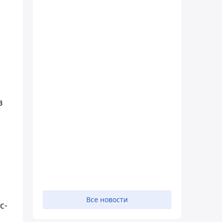
в
Все новости
с-