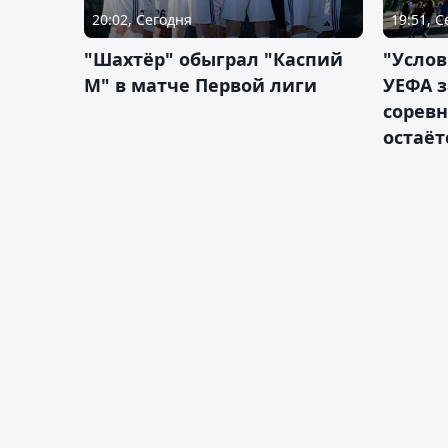
20:02, Сегодня
19:51, 
"Шахтёр" обыграл "Каспий
"Услов
М" в матче Первой лиги
УЕФА з
сорев
остаёт