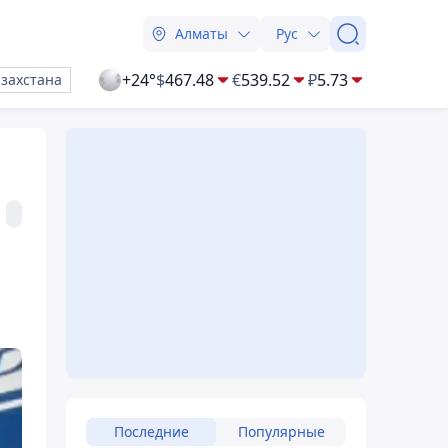
Алматы
Рус
+24°
$
467.48
€
539.52
₽
5.73
азахстана
Последние
Популярные