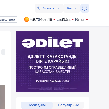
Алматы
Рус
+30°
$
467.48
€
539.52
₽
5.73
азахстана
Последние
Популярные