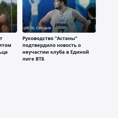
08:36, Сегодня
т
Руководство "Астаны"
итом
подтвердило новость о
ьца
неучастии клуба в Единой
лиге ВТБ