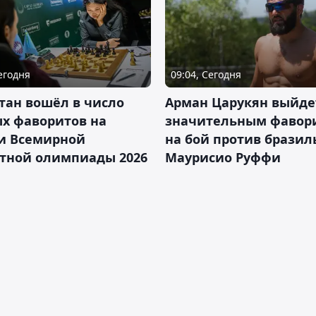
Сегодня
09:04, Сегодня
тан вошёл в число
Арман Царукян выйде
х фаворитов на
значительным фавор
и Всемирной
на бой против бразил
тной олимпиады 2026
Маурисио Руффи