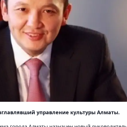
озглавлявший управление культуры Алматы.
ма города Алматы назначен новый руководител