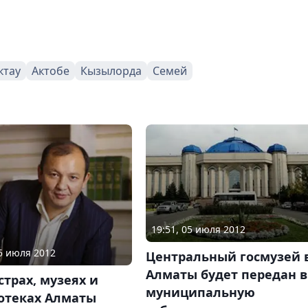
ктау
Актобе
Кызылорда
Семей
19:51, 05 июля 2012
05 июля 2012
Центральный госмузей 
Алматы будет передан в
страх, музеях и
муниципальную
отеках Алматы