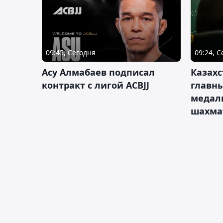
09:45, Сегодня
09:24, 
Асу Алмабаев подписал
Казахс
контракт с лигой ACBJJ
главны
медал
шахма