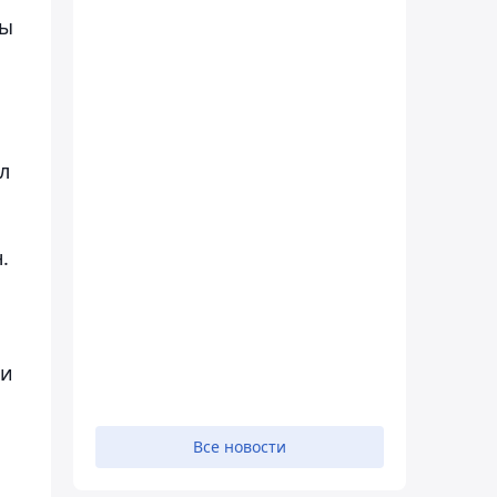
ры
л
.
ти
Все новости