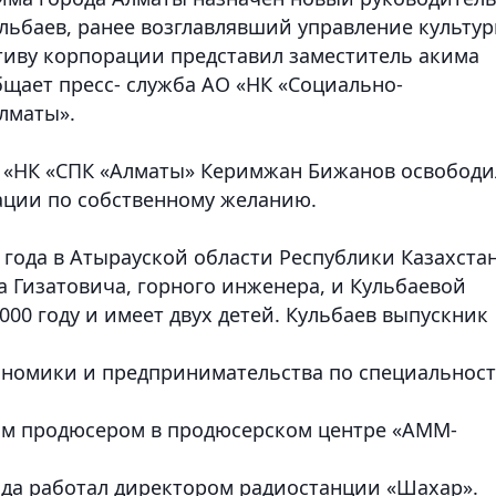
ульбаев, ранее возглавлявший управление культу
тиву корпорации представил заместитель акима
щает пресс- служба АО «НК «Социально-
лматы».
О «НК «СПК «Алматы» Керимжан Бижанов освободи
ации по собственному желанию.
 года в Атырауской области Республики Казахстан
а Гизатовича, горного инженера, и Кульбаевой
000 году и имеет двух детей. Кульбаев выпускник
ономики и предпринимательства по специальнос
ым продюсером в продюсерском центре «АММ-
года работал директором радиостанции «Шахар».