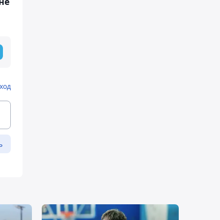
не
ход
ь