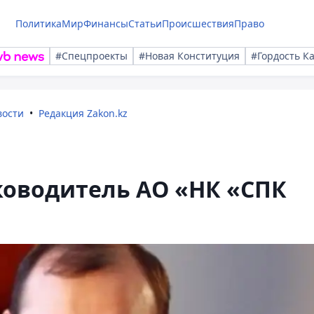
Политика
Мир
Финансы
Статьи
Происшествия
Право
#Спецпроекты
#Новая Конституция
#Гордость К
вости
Редакция Zakon.kz
ководитель АО «НК «СПК