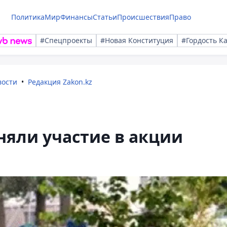
Политика
Мир
Финансы
Статьи
Происшествия
Право
#Спецпроекты
#Новая Конституция
#Гордость К
вости
Редакция Zakon.kz
няли участие в акции