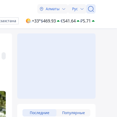
Алматы
Рус
+33°
$
469.93
€
541.64
₽
5.71
азахстана
Последние
Популярные