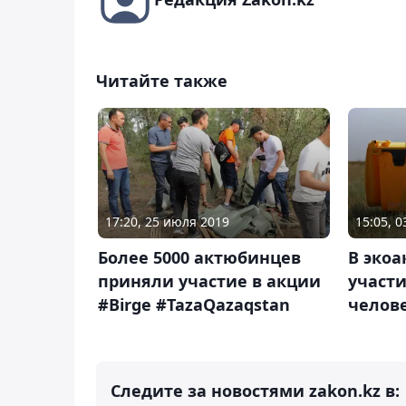
Читайте также
17:20, 25 июля 2019
15:05, 0
Более 5000 актюбинцев
В эко
приняли участие в акции
участи
#Birge #TazaQazaqstan
челов
Следите за новостями zakon.kz в: