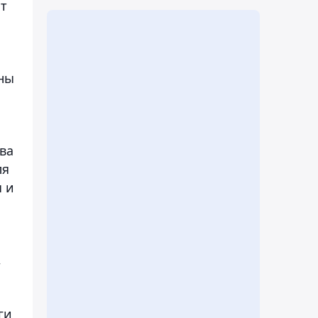
т
ены
ва
ля
 и
,
ги