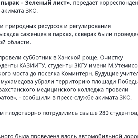
пырак – Зеленый лист»,
передает корреспонден
 акимата ЗКО.
и природных ресурсов и регулирования
ысадка саженцев в парках, скверах были провед
ой области.
провели субботник в Ханской роще. Очистку
уденты КАЗИИТУ, студенты ЗКГУ имени М.Утемисо
кого моста до поселка Коминтерн. Будущие учите
Домухамедова убрали территорию площади Победы
азахстанского медицинского колледжа провели
ратов», - сообщили в пресс-службе акимата ЗКО.
ом плодотворно потрудились свыше 280 студентов
ьного была проведена вдоль автомобильной доро