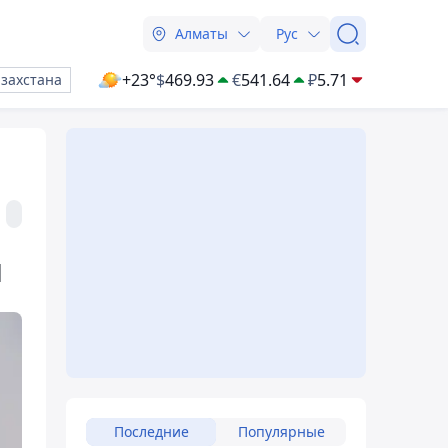
Алматы
Рус
+23°
$
469.93
€
541.64
₽
5.71
азахстана
я
Последние
Популярные