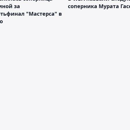
иной за
соперника Мурата Гас
тьфинал "Мастерса" в
о