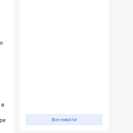
л
 в
ре
Все новости