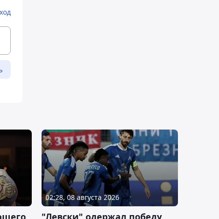
ход
ь
02:28, 08 августа 2026
ющего
"Левски" одержал победу