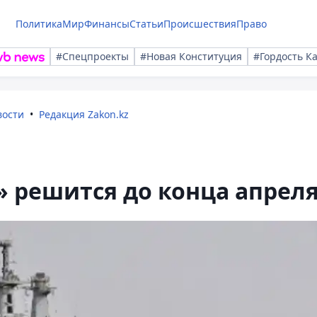
Политика
Мир
Финансы
Статьи
Происшествия
Право
#Спецпроекты
#Новая Конституция
#Гордость К
вости
Редакция Zakon.kz
 решится до конца апрел