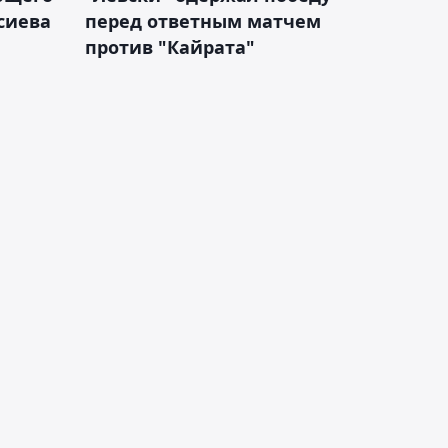
сиева
перед ответным матчем
против "Кайрата"