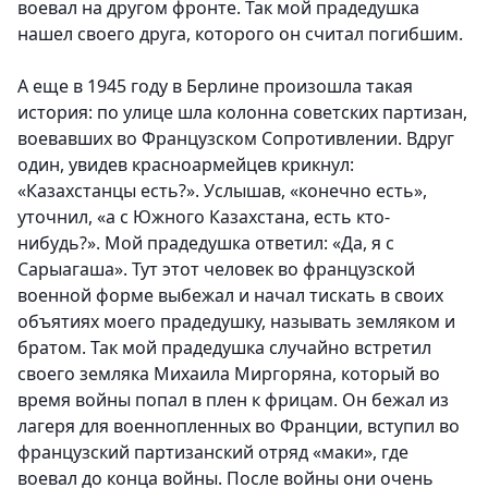
воевал на другом фронте. Так мой прадедушка
нашел своего друга, которого он считал погибшим.
А еще в 1945 году в Берлине произошла такая
история: по улице шла колонна советских партизан,
воевавших во Французском Сопротивлении. Вдруг
один, увидев красноармейцев крикнул:
«Казахстанцы есть?». Услышав, «конечно есть»,
уточнил, «а с Южного Казахстана, есть кто-
нибудь?». Мой прадедушка ответил: «Да, я с
Сарыагаша». Тут этот человек во французской
военной форме выбежал и начал тискать в своих
объятиях моего прадедушку, называть земляком и
братом. Так мой прадедушка случайно встретил
своего земляка Михаила Миргоряна, который во
время войны попал в плен к фрицам. Он бежал из
лагеря для военнопленных во Франции, вступил во
французский партизанский отряд «маки», где
воевал до конца войны. После войны они очень