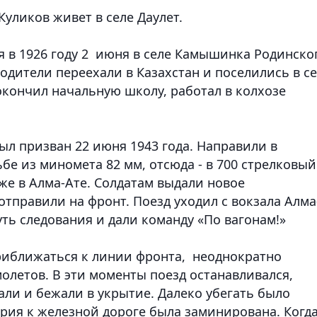
уликов живет в селе Даулет.
 в 1926 году 2 июня в селе Камышинка Родинско
родители переехали в Казахстан и поселились в с
окончил начальную школу, работал в колхозе
ыл призван 22 июня 1943 года. Направили в
ьбе из миномета 82 мм, отсюда - в 700 стрелковый
же в Алма-Ате. Солдатам выдали новое
тправили на фронт. Поезд уходил с вокзала Алма
путь следования и дали команду «По вагонам!»
приближаться к линии фронта, неоднократно
олетов. В эти моменты поезд останавливался,
али и бежали в укрытие. Далеко убегать было
ория к железной дороге была заминирована. Когд