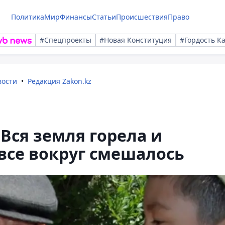
Политика
Мир
Финансы
Статьи
Происшествия
Право
#Спецпроекты
#Новая Конституция
#Гордость К
вости
Редакция Zakon.kz
Вся земля горела и
 все вокруг смешалось