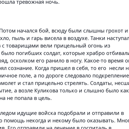
Прошла тревожная ночь.
 Потом начался бой, всюду были слышны грохот и
хло, пыль и гарь висела в воздухе. Танки наступа
ов с товарищами вели прицельный огонь из
 было погибших солдат, которые храбро отбивал
ряд, осколком его ранило в ногу. Какое-то время о
ял сознание. Когда пришел в себя, то его несли н
ичное поле, а по дороге следовало подкрепление
молет и стал прицельно стрелять. Солдаты, несш
ытие, а возле Куликова только и слышно было как
на не попала в цель.
 следом идущие войска подобрали и отправили в
ую помощь некогда и некому было оказывать. Мно
ив. Его отправили на лечение в госпиталь в