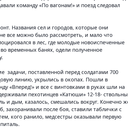
авали команду «По вагонам!» и поезд следовал
нт. Названия сел и городов, которые они
 не все можно было рассмотреть, и мало что
оцировался в лес, где молодые новоиспеченные
во временных банях, одели полученное
у.
ние задачи, поставленной перед солдатами 700
довую линию, укрылись в окопах. Пошли в
ду «Вперед!» и все с винтовками в руках шли на
ддерживали пехотинцев «Катюши» 12-18- ствольны
ыль и дым, казалось, смешались вокруг. Конечно ж
б, захоранивали после боя, ставили таблички с
тем, кого ранило, медсестры оказывали первую
питаль.