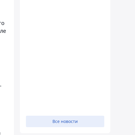
го
еле
-
Все новости
а