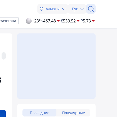
Алматы
Рус
+23°
$
467.48
€
539.52
₽
5.73
азахстана
3
Последние
Популярные