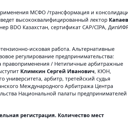
 применения МСФО /трансформация и консолидац
ведет высококвалифицированный лектор
Капае
тнер BDO Казахстан, сертификат САР/CIPA, ДипИФ
тензионно-исковая работа. Альтернативные
вовое регулирование предпринимательства:
ка правоприменения / Нетипичные арбитражные
выступит
Климкин Сергей Иванович
, КЮН,
о университета, арбитр, третейский судья
танского Международного Арбитража Центра
ельства Национальной палаты предпринимателей
ельная регистрация. Количество мест