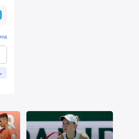
ход
ь