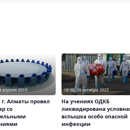
29 апреля 2015
18:38, 05 октября 2022
 г. Алматы провел
На учениях ОДКБ
ар со
ликвидирована условна
тельными
вспышка особо опасной
ниями
инфекции