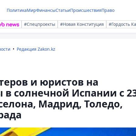
Политика
Мир
Финансы
Статьи
Происшествия
Право
#Спецпроекты
#Новая Конституция
#Гордость К
вости
Редакция Zakon.kz
теров и юристов на
в солнечной Испании с 2
рселона, Мадрид, Толедо,
рада