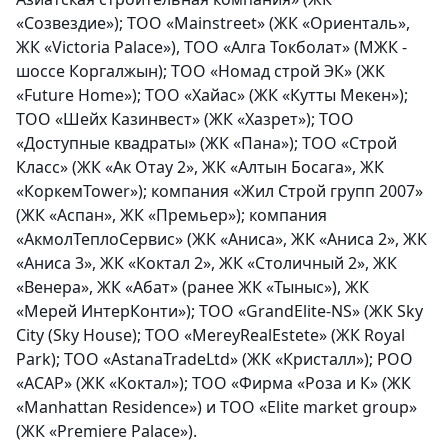
«Созвездие»); ТОО «Mainstreet» (ЖК «Ориенталь»,
ЖК «Victoria Palace»), ТОО «Алга Токболат» (МЖК -
шоссе Коргалжын); ТОО «Номад строй ЭК» (ЖК
«Future Home»); ТОО «Хайас» (ЖК «Кутты Мекен»);
ТОО «Шейх Казинвест» (ЖК «Хазрет»); ТОО
«Доступные квадраты» (ЖК «Пана»); ТОО «Строй
Класс» (ЖК «Ак Отау 2», ЖК «Алтын Босага», ЖК
«КоркемTower»); компания «Жил Строй групп 2007»
(ЖК «Аспан», ЖК «Премьер»); компания
«АкмолТеплоСервис» (ЖК «Аниса», ЖК «Аниса 2», ЖК
«Аниса 3», ЖК «Коктал 2», ЖК «Столичный 2», ЖК
«Венера», ЖК «Абат» (ранее ЖК «Тыныс»), ЖК
«Мерей ИнтерКонти»); ТОО «GrandElite-NS» (ЖК Sky
City (Sky House); ТОО «MereyRealEstete» (ЖК Royal
Park); ТОО «AstanaTradeLtd» (ЖК «Кристалл»); РОО
«АСАР» (ЖК «Коктал»); ТОО «Фирма «Роза и К» (ЖК
«Manhattan Residence») и ТОО «Elite market group»
(ЖК «Premiere Palace»).