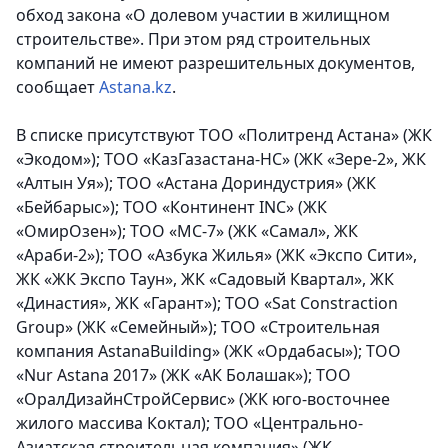
обход закона «О долевом участии в жилищном
строительстве». При этом ряд строительных
компаний не имеют разрешительных документов,
сообщает
Astana.kz
.
В списке присутствуют ТОО «Политренд Астана» (ЖК
«Экодом»); ТОО «КазГазастана-НС» (ЖК «Зере-2», ЖК
«Алтын Уя»); ТОО «Астана Дориндустрия» (ЖК
«Бейбарыс»); ТОО «Континент INC» (ЖК
«ОмирОзен»); ТОО «МС-7» (ЖК «Самал», ЖК
«Араби-2»); ТОО «Азбука Жилья» (ЖК «Экспо Сити»,
ЖК «ЖК Экспо Таун», ЖК «Садовый Квартал», ЖК
«Династия», ЖК «Гарант»); ТОО «Sat Constraction
Group» (ЖК «Семейный»); ТОО «Строительная
компания AstanaBuilding» (ЖК «Ордабасы»); ТОО
«Nur Astana 2017» (ЖК «АК Болашак»); ТОО
«ОралДизайнСтройСервис» (ЖК юго-восточнее
жилого массива Коктал); ТОО «Центрально-
Азиатская строительная компания» (ЖК