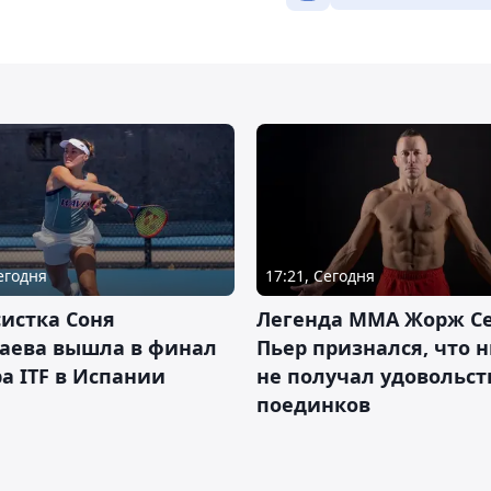
Сегодня
17:21, Сегодня
истка Соня
Легенда ММА Жорж Се
аева вышла в финал
Пьер признался, что 
а ITF в Испании
не получал удовольст
поединков