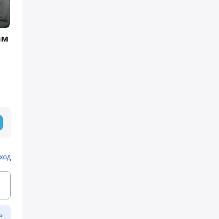
ам
ход
ь