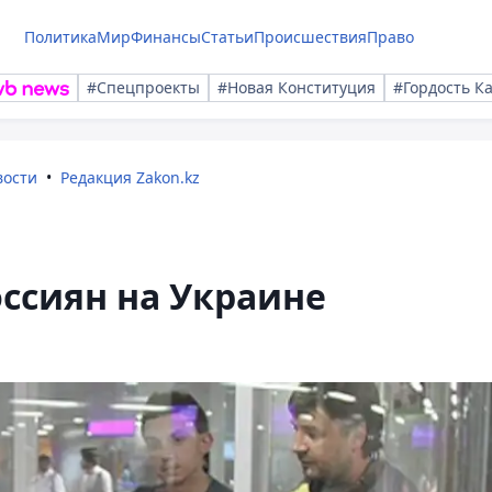
Политика
Мир
Финансы
Статьи
Происшествия
Право
#Спецпроекты
#Новая Конституция
#Гордость К
вости
Редакция Zakon.kz
ссиян на Украине