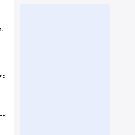
,
ло
ины