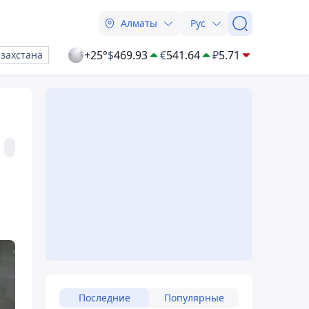
Алматы
Рус
+25°
$
469.93
€
541.64
₽
5.71
азахстана
Последние
Популярные