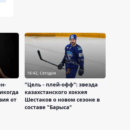
16:42, Сегодня
н-
"Цель - плей-офф": звезда
никогда
казахстанского хоккея
вия от
Шестаков о новом сезоне в
составе "Барыса"