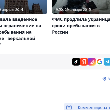
09 апреля 2014
19:50, 29 января 2015
звала введенное
ФМС продлила украинц
м ограничение на
сроки пребывания в
пребывания на
России
не "зеркальной
"
В
Комментироват