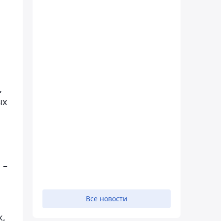
н
,
ых
 –
Все новости
к,